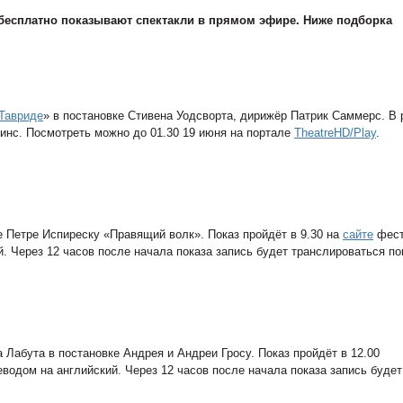
 бесплатно показывают спектакли в прямом эфире. Ниже подборка
Тавриде
» в постановке Стивена Уодсворта, дирижёр Патрик Саммерс. В 
кинс. Посмотреть можно до 01.30 19 июня на портале
TheatreHD/Play
.
 Петре Испиреску «Правящий волк». Показ пройдёт в 9.30 на
сайте
фест
. Через 12 часов после начала показа запись будет транслироваться по
Лабута в постановке Андрея и Андреи Гросу. Показ пройдёт в 12.00
одом на английский. Через 12 часов после начала показа запись будет