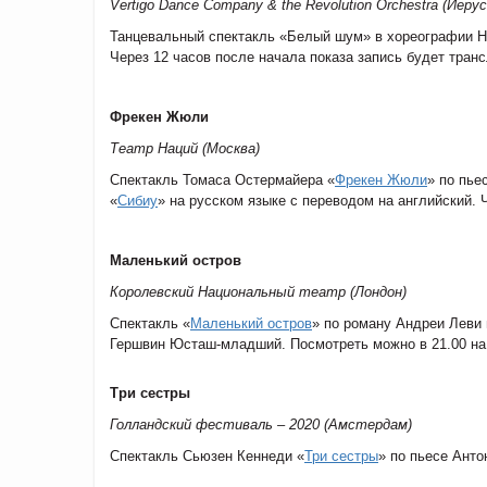
Vertigo Dance Company & the Revolution Orchestra (
Иеру
Танцевальный спектакль «Белый шум» в хореографии Но
Через 12 часов после начала показа запись будет тран
Фрекен Жюли
Театр Наций (Москва)
Спектакль Томаса Остермайера «
Фрекен Жюли
» по пье
«
Сибиу
» на русском языке с переводом на английский. 
Маленький остров
Королевский Национальный театр (Лондон)
Спектакль «
Маленький остров
» по роману Андреи Леви
Гершвин Юсташ-младший. Посмотреть можно в 21.00 н
Три сестры
Голландский фестиваль – 2020 (Амстердам)
Спектакль Сьюзен Кеннеди «
Три сестры
» по пьесе Анто