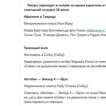
Театры переходят в онлайн на время карантина и
спектаклей четверга 18 июня:
Ифигения в Тавриде
Метрополитен-опера (Нью-Йорк)
Опера Кристофа Виллибальда фон Глюка «
Ифигения в 
Сюзан Грэм, Пласидо Доминго, Пол Гроувз и Гордон Хо
Правящий волк
Фестиваль в Сибиу (Сибиу)
Перформанс румынского актёра Мариана Ралеа по книге
«Сибиу» на румынском языке с переводом на английский
Автобан — Эпизод 4 — Идти
Национальный театр Раду Станка (Сибиу)
Спектакль «Автобан — Эпизод 4 — Идти» по пьесе Нила 
на
сайте
фестиваля «Сибиу» на румынском языке с перев
транслироваться повторно.