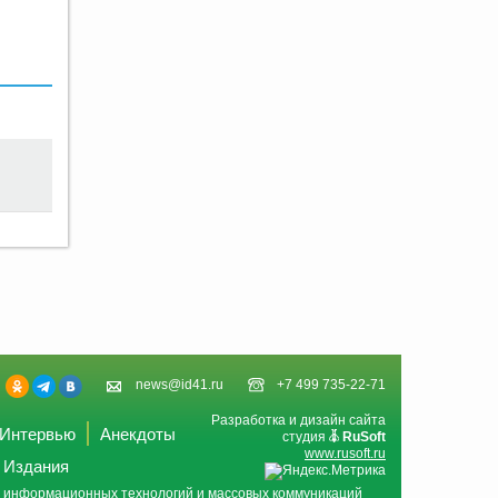
news@id41.ru
+7 499 735-22-71
Разработка и дизайн сайта
Интервью
Анекдоты
студия
RuSoft
www.rusoft.ru
Издания
и, информационных технологий и массовых коммуникаций