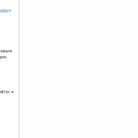
ибиу
».
тиваля
рно.
офтус и