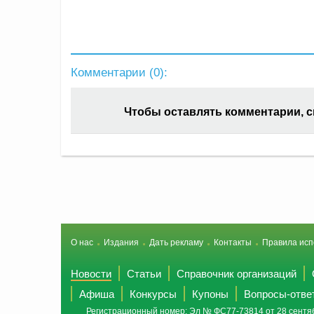
Комментарии (
0
):
Чтобы оставлять комментарии, 
О нас
Издания
Дать рекламу
Контакты
Правила исп
Новости
Статьи
Справочник организаций
Афиша
Конкурсы
Купоны
Вопросы-отве
Регистрационный номер: Эл № ФС77-73814 от 28 сентяб