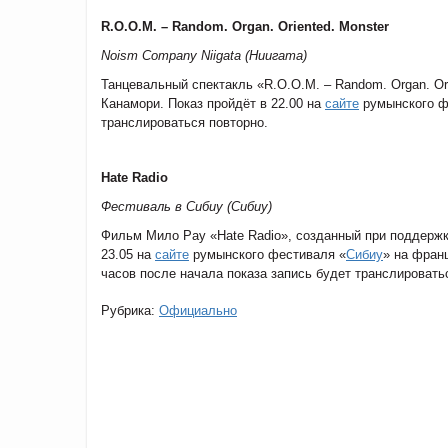
R.O.O.M. – Random. Organ. Oriented. Monster
Noism Company Niigata
(Ниигата)
Танцевальный спектакль «R.O.O.M. – Random. Organ. Or
Канамори. Показ пройдёт в 22.00 на
сайте
румынского ф
транслироваться повторно.
Hate Radio
Фестиваль в Сибиу (Сибиу)
Фильм Мило Рау «Hate Radio», созданный при поддержк
23.05 на
сайте
румынского фестиваля «
Сибиу
» на фран
часов после начала показа запись будет транслировать
Рубрика:
Официально