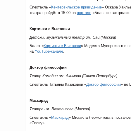
Спектакль «
Кентервильское привидение
» Оскара Уайль
театра пройдёт в 15.00 на
портале
«Большие гастроли» 
Картинки с Выставки
Детский музыкальный театр им. Сац (Москва)
Балет «
Картинки с Выставки
» Модеста Мусоргского в п
на
YouTube-канале
.
Доктор философии
Театр Комедии им. Акимова (Санкт-Петербург)
Спектакль Татьяны Казаковой «
Доктор философии
» по 
Маскарад
Театра им. Вахтангова (Москва)
Спектакль «
Маскарад
» Михаила Лермонтова в постанов
«Сибиу».