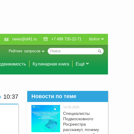
news@id41.ru
+7 499 735-22-71
Войти
Рейтинг запросов
едвижимость
Кулинарная книга
Ещё
10:37
Новости по теме
14.03.2025
Специалисты
Подмосковного
Росреестра
расскажут, почему