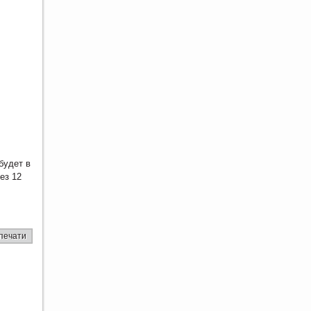
будет в
ез 12
печати