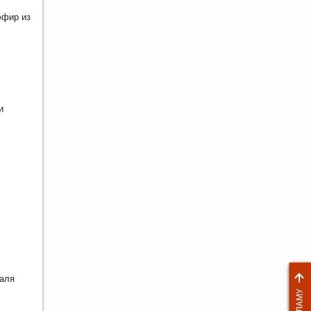
эфир из
и
аля