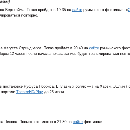
салим
)
а Вертхайма. Показ пройдёт в 19.35 на
сайте
румынского фестиваля «
С
слироваться повторно.
се Августа Стриндберга. Показ пройдёт в 20.40 на
сайте
румынского фес
Через 12 часов после начала показа запись будет транслироваться повто
 в постановке Руфуса Норриса. В главных ролях — Лиа Харви, Эшлин Л
а портале
TheatreHD/Play
до 25 июня.
на Чехова. Посмотреть можно в 21.30 на
сайте
фестиваля.