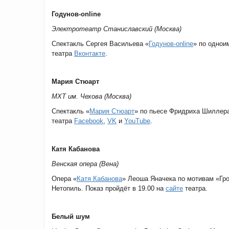
Годунов-online
Электротеатр Станиславский (Москва)
Спектакль Сергея Васильева «
Годунов-online
» по однои
театра
Вконтакте
.
Мария Стюарт
МХТ им. Чехова (Москва)
Спектакль «
Мария Стюарт
» по пьесе Фридриха Шиллера
театра
Facebook
,
VK
и
YouTube
.
Катя Кабанова
Венская опера (Вена)
Опера «
Катя Кабанова
» Леоша Яначека по мотивам «Гр
Нетопиль. Показ пройдёт в 19.00 на
сайте
театра.
Белый шум