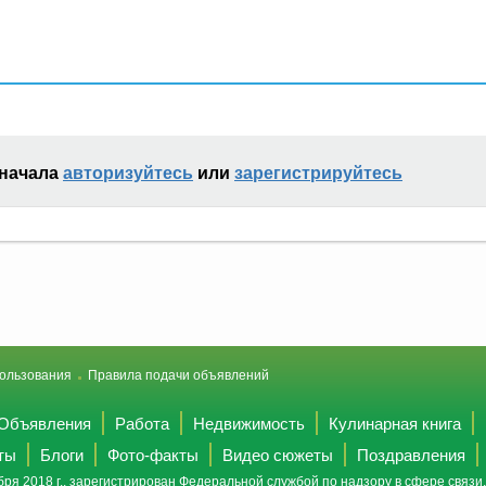
сначала
авторизуйтесь
или
зарегистрируйтесь
ользования
Правила подачи объявлений
Объявления
Работа
Недвижимость
Кулинарная книга
ты
Блоги
Фото-факты
Видео сюжеты
Поздравления
ря 2018 г., зарегистрирован Федеральной службой по надзору в сфере связ