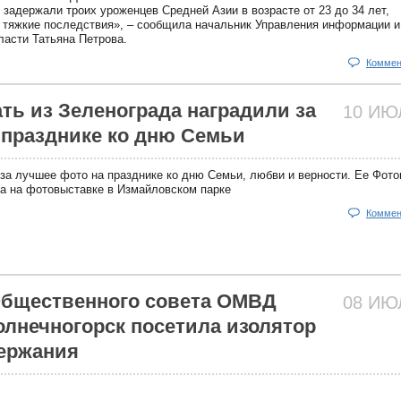
 задержали троих уроженцев Средней Азии в возрасте от 23 до 34 лет,
 тяжкие последствия», – сообщила начальник Управления информации и
асти Татьяна Петрова.
Коммен
ть из Зеленограда наградили за
10 И
 празднике ко дню Семьи
за лучшее фото на празднике ко дню Семьи, любви и верности. Ее Фот
а на фотовыставке в Измайловском парке
Коммен
Общественного совета ОМВД
08 И
Солнечногорск посетила изолятор
ержания