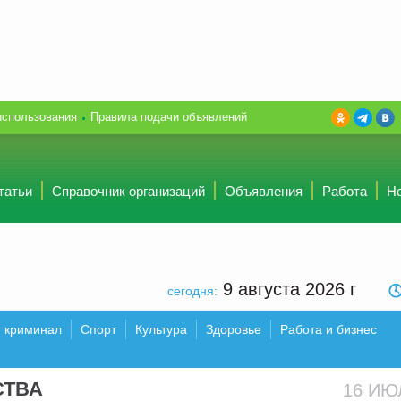
использования
Правила подачи объявлений
татьи
Справочник организаций
Объявления
Работа
Н
9 августа 2026
г
сегодня:
и криминал
Спорт
Культура
Здоровье
Работа и бизнес
СТВА
16 И