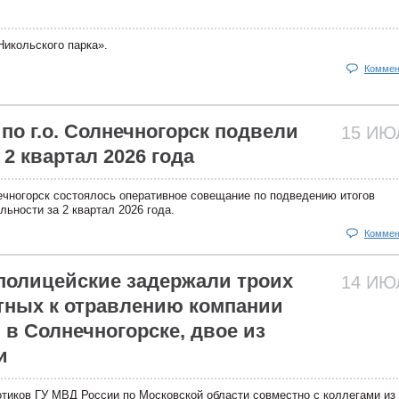
икольского парка».
Коммен
по г.о. Солнечногорск подвели
15 И
 2 квартал 2026 года
ечногорск состоялось оперативное совещание по подведению итогов
ьности за 2 квартал 2026 года.
Коммен
олицейские задержали троих
14 И
тных к отравлению компании
в Солнечногорске, двое из
и
отиков ГУ МВД России по Московской области совместно с коллегами и