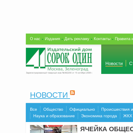
О нас
Издания
Дать рекламу
Контакты
Правила 
Новости
С
НОВОСТИ
Все
Общество
Официально
Происшествия 
Наука и образование
Экономика города
ЖКХ
ЯЧЕЙКА ОБЩЕ