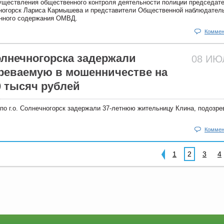
существления общественного контроля деятельности полиции председат
чногорск Лариса Кармышева и представители Общественной наблюдател
енного содержания ОМВД.
Коммен
лнечногорска задержали
08 И
реваемую в мошенничестве на
0 тысяч рублей
по г.о. Солнечногорск задержали 37-летнюю жительницу Клина, подозр
Коммен
1
2
3
4