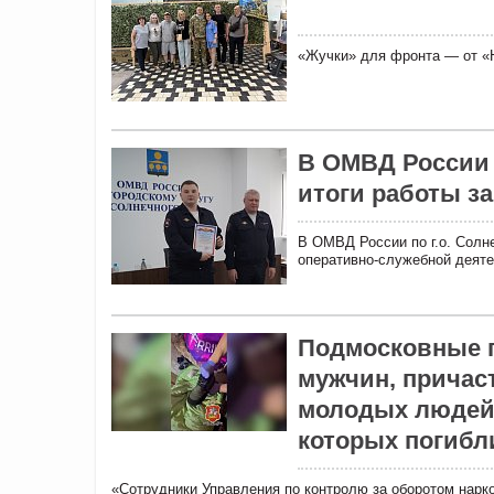
«Жучки» для фронта — от «Н
В ОМВД России 
итоги работы за
В ОМВД России по г.о. Солн
оперативно-служебной деятел
Подмосковные п
мужчин, причас
молодых людей 
которых погибл
«Сотрудники Управления по контролю за оборотом нарк