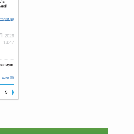
ель
ьной
тарии (0)
ЮЛ
2026
13:47
еваемую
тарии (0)
5