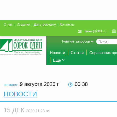
О нас
Издания
Дать рекламу
Контакты
news@id41.ru
Рейтинг запросов
Новости
Статьи
Справочник ор
Ещё
9 августа 2026
г
00 38
сегодня:
НОВОСТИ
15 ДЕК
2020 11:23