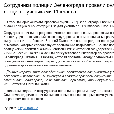
Сотрудники полиции Зеленограда провели он
лекцию с учениками 11 класса
Старший юрисконсульт правовой группы УВД Зеленограда Евгений 
онлайн-лекцию о Конституции РФ для учащихся 11-х классов школы 
Сотрудник полиции в процессе общения со школьниками рассказал о т
Конституция – это главный закон государства, в нем прописаны прави
живут все жители России. Евгений Галин объяснил определение госу
символов, которые способствуют воспитанию патриотизма. Ребята по
полицейским своими знаниями, связанными с историей государственно
и гимна России. Также на лекции присутствовала инспектор по пропа
Зеленограда Наталья Лазарева, которая провела беседу с учениками
поведения на пешеходных переходах и рассказала об основных нару
дорожного движения несовершеннолетними.
– Данные мероприятия способствуют воспитанию патриотизма у 
поколения и развивают их эрудицию в главном правовом документе 
отстаивать свои права, но не забывать при этом, что у других он
же,
– отметил Евгений Галин.
Школьники задавали сотрудникам полиции вопросы и получали компе
Они поблагодарили полицейских за новые знания, которые помогут им
в правовом пространстве.
Рубрика:
Официально