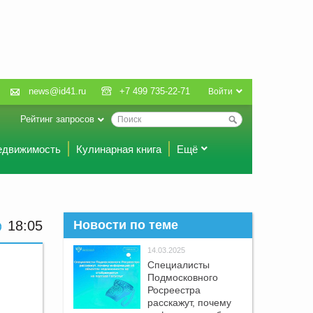
news@id41.ru
+7 499 735-22-71
Войти
Рейтинг запросов
едвижимость
Кулинарная книга
Ещё
18:05
Новости по теме
14.03.2025
Специалисты
Подмосковного
Росреестра
расскажут, почему