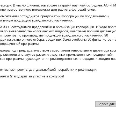
Вектор». В число финалистов вошел старший научный сотрудник АО «
ние искусственного интеллекта для расчета фотошаблонов.
компетенции сотрудников предприятий корпорации по продвижению и
огичную продукцию гражданского назначения.
ее 3300 сотрудников предприятий и организаций корпорации. В ходе про
ия по выявлению технологических лидеров, участники прошли дистанци
и проектов по производству продукции гражданского назначения. 90
деи на этапе очного отбора, среди них были отобраны 30 финалистов –
елерационной программы.
атора под председательством заместителя генерального директора кор
дставители институтов развития, крупных промышленных предприятий,
иков программы, руководители производственных площадок и холдингов
ективные проекты для дальнейшей проработки и реализации.
ал и благодарит за участие в конкурсе!
Версия для 