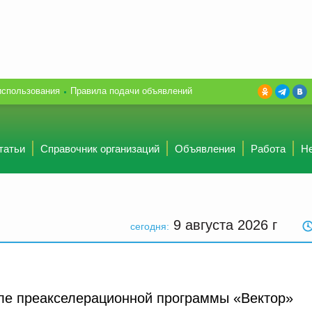
использования
Правила подачи объявлений
татьи
Справочник организаций
Объявления
Работа
Н
9 августа 2026
г
сегодня:
е преакселерационной программы «Вектор»