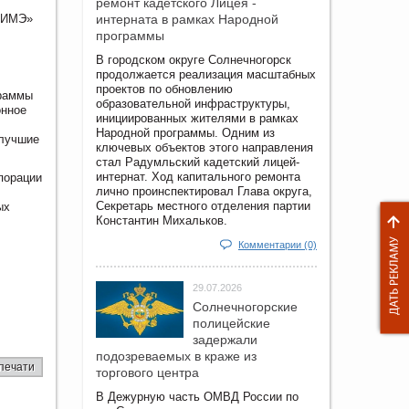
ремонт кадетского Лицея -
НИИМЭ»
интерната в рамках Народной
программы
В городском округе Солнечногорск
продолжается реализация масштабных
проектов по обновлению
граммы
образовательной инфраструктуры,
онное
инициированных жителями в рамках
Народной программы. Одним из
 лучшие
ключевых объектов этого направления
стал Радумльский кадетский лицей-
интернат. Ход капитального ремонта
порации
лично проинспектировал Глава округа,
Секретарь местного отделения партии
ых
Константин Михальков.
Комментарии (0)
29.07.2026
Солнечногорские
полицейские
задержали
подозреваемых в краже из
печати
торгового центра
В Дежурную часть ОМВД России по