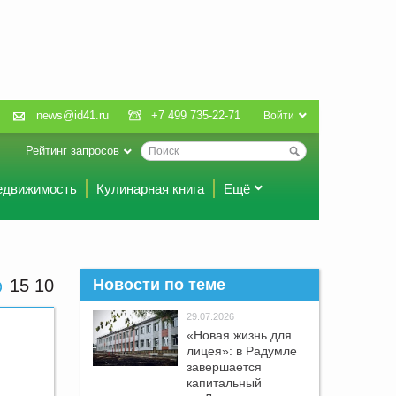
news@id41.ru
+7 499 735-22-71
Войти
Рейтинг запросов
едвижимость
Кулинарная книга
Ещё
15 10
Новости по теме
29.07.2026
«Новая жизнь для
лицея»: в Радумле
завершается
капитальный