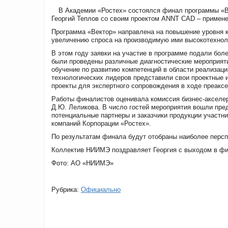
В Академии «Ростех» состоялся финал программы «
Георгий Теплов со своим проектом ANNT CAD – примене
Программа «Вектор» направлена на повышение уровня 
увеличению спроса на производимую ими высокотехнол
В этом году заявки на участие в программе подали бол
были проведены различные диагностические мероприят
обучение по развитию компетенций в области реализаци
технологических лидеров представили свои проектные и
проекты для экспертного сопровождения в ходе преакс
Работы финалистов оценивала комиссия бизнес-акселер
Д.Ю. Леликова. В число гостей мероприятия вошли пре
потенциальные партнеры и заказчики продукции участн
компаний Корпорации «Ростех».
По результатам финала будут отобраны наиболее персп
Коллектив НИИМЭ поздравляет Георгия с выходом в фин
Фото: АО «НИИМЭ»
Рубрика:
Официально