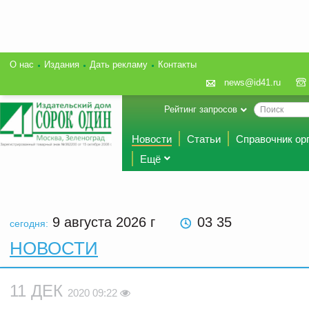
О нас
Издания
Дать рекламу
Контакты
news@id41.ru
Рейтинг запросов
Новости
Статьи
Справочник ор
Ещё
9 августа 2026
г
03 35
сегодня:
НОВОСТИ
11 ДЕК
2020 09:22