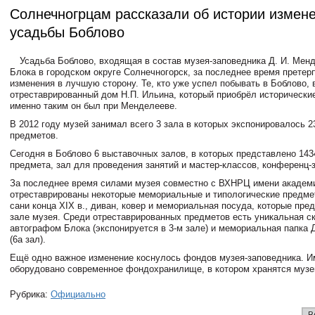
Солнечногрцам рассказали об истории измен
усадьбы Боблово
Усадьба Боблово, входящая в состав музея-заповедника Д. И. Менд
Блока в городском округе Солнечногорск, за последнее время прете
изменения в лучшую сторону. Те, кто уже успел побывать в Боблово,
отреставрированный дом Н.П. Ильина, который приобрёл исторические
именно таким он был при Менделееве.
В 2012 году музей занимал всего 3 зала в которых экспонировалось 
предметов.
Сегодня в Боблово 6 выставочных залов, в которых представлено 14
предмета, зал для проведения занятий и мастер-классов, конференц-
За последнее время силами музея совместно с ВХНРЦ имени академи
отреставрированы некоторые мемориальные и типологические предме
сани конца XIX в., диван, ковер и мемориальная посуда, которые пре
зале музея. Среди отреставрированных предметов есть уникальная ск
автографом Блока (экспонируется в 3-м зале) и мемориальная папка 
(6а зал).
Ещё одно важное изменение коснулось фондов музея-заповедника. И
оборудовано современное фондохранилище, в котором хранятся музе
Рубрика:
Официально
В