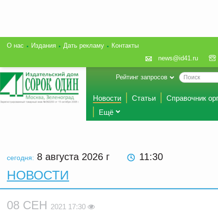
О нас
Издания
Дать рекламу
Контакты
news@id41.ru
Рейтинг запросов
Новости
Статьи
Справочник ор
Ещё
8 августа 2026
г
11:30
сегодня:
НОВОСТИ
08 СЕН
2021 17:30