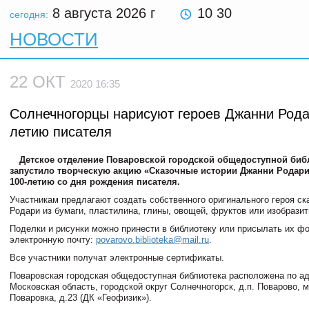
8 августа 2026
г
10 30
сегодня:
НОВОСТИ
22 ОКТ
2020 16:35
Солнечногорцы нарисуют героев Джанни Рода
летию писателя
Детское отделение Поваровской городской общедоступной биб
запустило творческую акцию «Сказочные истории Джанни Родар
100-летию со дня рождения писателя.
Участникам предлагают создать собственного оригинального героя ск
Родари из бумаги, пластилина, глины, овощей, фруктов или изобразить
Поделки и рисунки можно принести в библиотеку или присылать их ф
электронную почту:
povarovo.biblioteka@mail.ru
.
Все участники получат электронные сертификаты.
Поваровская городская общедоступная библиотека расположена по ад
Московская область, городской округ Солнечногорск, д.п. Поварово, 
Поваровка, д.23 (ДК «Геофизик»).