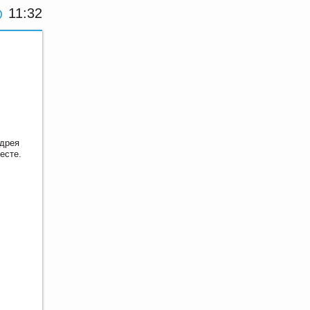
11:32
ндрея
есте.