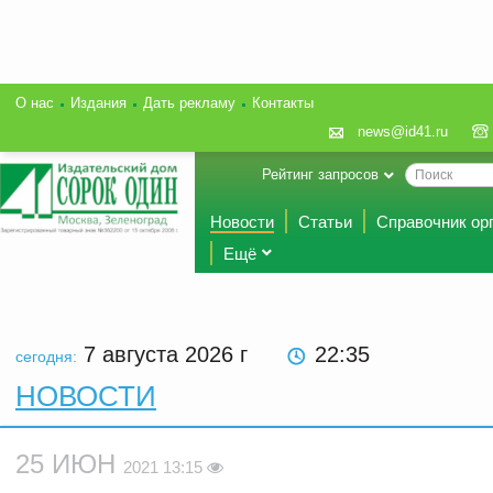
О нас
Издания
Дать рекламу
Контакты
news@id41.ru
Рейтинг запросов
Новости
Статьи
Справочник ор
Ещё
7 августа 2026
г
22:35
сегодня:
НОВОСТИ
25 ИЮН
2021 13:15