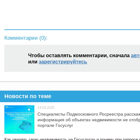
Комментарии (
0
):
Чтобы оставлять комментарии, сначала
авт
или
зарегистрируйтесь
Новости по теме
14.03.2025
Специалисты Подмосковного Росреестра расскаж
информация об объектах недвижимости не отоб
портале Госуслуг
Как увидеть свою недвижимость на Госуслугах и почему при запросе