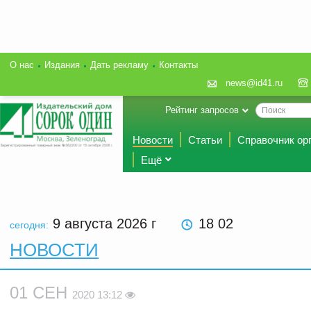
О нас
Издания
Дать рекламу
Контакты
news@id41.ru
Рейтинг запросов
Новости
Статьи
Справочник ор
Ещё
9 августа 2026
г
18 02
сегодня:
НОВОСТИ
01 СЕН
2020 13:12