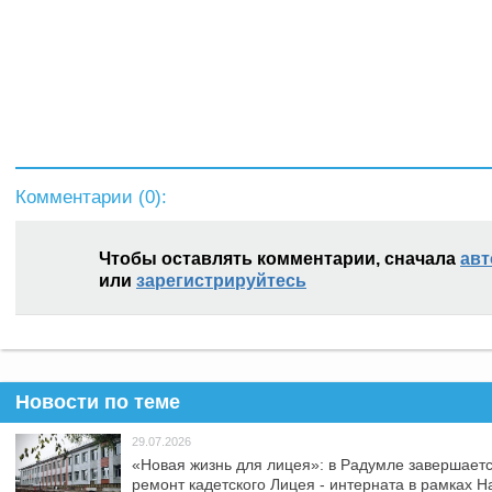
Комментарии (
0
):
Чтобы оставлять комментарии, сначала
авт
или
зарегистрируйтесь
Новости по теме
29.07.2026
«Новая жизнь для лицея»: в Радумле завершает
ремонт кадетского Лицея - интерната в рамках 