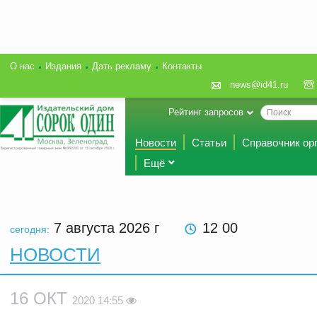
О нас
Издания
Дать рекламу
Контакты
news@id41.ru
Рейтинг запросов
Новости
Статьи
Справочник ор
Ещё
7 августа 2026
г
12:00
сегодня:
НОВОСТИ
16 ОКТ
2020 14:55