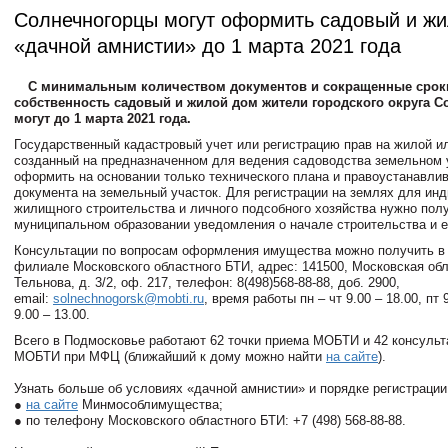
Солнечногорцы могут оформить садовый и жи
«дачной амнистии» до 1 марта 2021 года
С минимальным количеством документов и сокращенные срок
собственность садовый и жилой дом жители городского округа С
могут до 1 марта 2021 года.
Государственный кадастровый учет или регистрацию прав на жилой и
созданный на предназначенном для ведения садоводства земельном 
оформить на основании только технического плана и правоустанавл
документа на земельный участок. Для регистрации на землях для ин
жилищного строительства и личного подсобного хозяйства нужно полу
муниципальном образовании уведомления о начале строительства и е
Консультации по вопросам оформления имущества можно получить в
филиале Московского областного БТИ, адрес: 141500, Московская обл
Тельнова, д. 3/2, оф. 217, телефон: 8(498)568-88-88, доб. 2900,
email:
solnechnogorsk@mobti.ru
, время работы пн – чт 9.00 – 18.00, пт 9
9.00 – 13.00.
Всего в Подмосковье работают 62 точки приема МОБТИ и 42 консульт
МОБТИ при МФЦ (ближайший к дому можно найти
на сайте
).
Узнать больше об условиях «дачной амнистии» и порядке регистрации
●
на сайте
Минмособлимущества;
● по телефону Московского областного БТИ: +7 (498) 568-88-88.