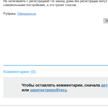
Не затягивайте с регистрацией! По закону дома без регистрации могу
самовольными постройками, а это грозит сносом.
Рубрика:
Официально
В
Комментарии (
0
):
Чтобы оставлять комментарии, сначала
авт
или
зарегистрируйтесь