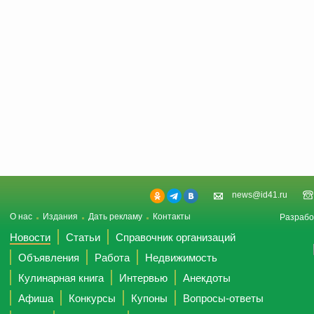
news@id41.ru
О нас
Издания
Дать рекламу
Контакты
Разрабо
Новости
Статьи
Справочник организаций
Объявления
Работа
Недвижимость
Кулинарная книга
Интервью
Анекдоты
Афиша
Конкурсы
Купоны
Вопросы-ответы