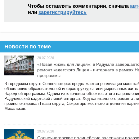
Чтобы оставлять комментарии, сначала
авт
или
зарегистрируйтесь
Новости по теме
29.07.2026
«Новая жизнь для лицея»: в Радумле завершает
ремонт кадетского Лицея - интерната в рамках 
программы
В городском округе Солнечногорск продолжается реализация масштаб
обновлению образовательной инфраструктуры, инициированных жите
Народной программы. Одним из ключевых объектов этого направлени
Радумльский кадетский лицей-интернат. Ход капитального ремонта л
проинспектировал Глава округа, Секретарь местного отделения парти
Михальков.
29.07.2026
Солнечногорские полицейские задержали подоз