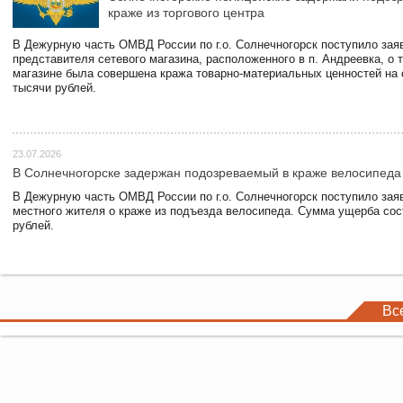
краже из торгового центра
В Дежурную часть ОМВД России по г.о. Солнечногорск поступило зая
представителя сетевого магазина, расположенного в п. Андреевка, о т
магазине была совершена кража товарно-материальных ценностей на
тысячи рублей.
23.07.2026
В Солнечногорске задержан подозреваемый в краже велосипеда
В Дежурную часть ОМВД России по г.о. Солнечногорск поступило зая
местного жителя о краже из подъезда велосипеда. Сумма ущерба сос
рублей.
Вс