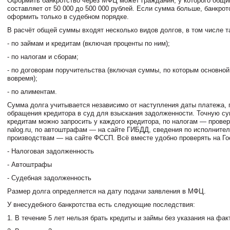
Оформить банкротство через МФЦ может гражданин, у которого общи
составляет от 50 000 до 500 000 рублей. Если сумма больше, банкро
оформить только в судебном порядке.
В расчёт общей суммы входят несколько видов долгов, в том числе т
- по займам и кредитам (включая проценты по ним);
- по налогам и сборам;
- по договорам поручительства (включая суммы, по которым основной
вовремя);
- по алиментам.
Сумма долга учитывается независимо от наступления даты платежа, 
обращения кредитора в суд для взыскания задолженности. Точную су
кредитам можно запросить у каждого кредитора, по налогам — провер
nalog.ru, по автоштрафам — на сайте ГИБДД, сведения по исполните
производствам — на сайте ФССП. Всё вместе удобно проверять на Го
- Налоговая задолженность
- Автоштрафы
- Судебная задолженность
Размер долга определяется на дату подачи заявления в МФЦ.
У внесудебного банкротства есть следующие последствия:
1. В течение 5 лет нельзя брать кредиты и займы без указания на фак