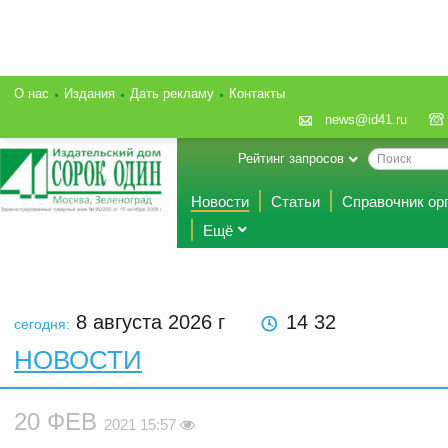
О нас
Издания
Дать рекламу
Контакты
news@id41.ru
Рейтинг запросов
Новости
Статьи
Справочник ор
Ещё
8 августа 2026
г
14 32
сегодня:
НОВОСТИ
20 ФЕВ
2021 15:57