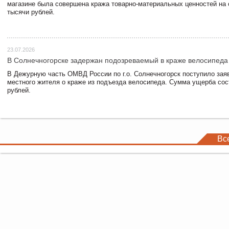
магазине была совершена кража товарно-материальных ценностей на
тысячи рублей.
23.07.2026
В Солнечногорске задержан подозреваемый в краже велосипеда
В Дежурную часть ОМВД России по г.о. Солнечногорск поступило зая
местного жителя о краже из подъезда велосипеда. Сумма ущерба сос
рублей.
Вс