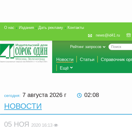
О нас
Издания
Дать рекламу
Контакты
news@id41.ru
Рейтинг запросов
Новости
Статьи
Справочник ор
Ещё
7 августа 2026
г
02:08
сегодня:
НОВОСТИ
05 НОЯ
2020 16:13