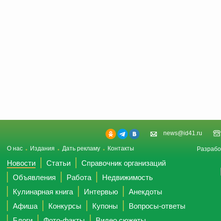
news@id41.ru
О нас
Издания
Дать рекламу
Контакты
Разрабо
Новости
Статьи
Справочник организаций
Объявления
Работа
Недвижимость
Кулинарная книга
Интервью
Анекдоты
Афиша
Конкурсы
Купоны
Вопросы-ответы
Блоги
Фото-факты
Видео сюжеты