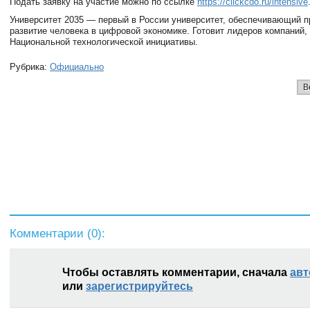
Подать заявку на участие можно по ссылке
https://clickcdo.ru/intensive
Университет 2035 — первый в России университет, обеспечивающий 
развитие человека в цифровой экономике. Готовит лидеров компаний,
Национальной технологической инициативы.
Рубрика:
Официально
В
Комментарии (
0
):
Чтобы оставлять комментарии, сначала
авт
или
зарегистрируйтесь