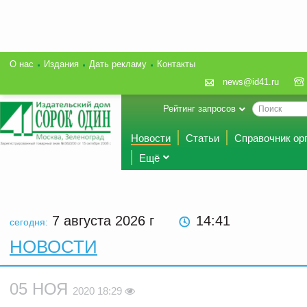
О нас
Издания
Дать рекламу
Контакты
news@id41.ru
Рейтинг запросов
Новости
Статьи
Справочник ор
Ещё
7 августа 2026
г
14 41
сегодня:
НОВОСТИ
05 НОЯ
2020 18:29