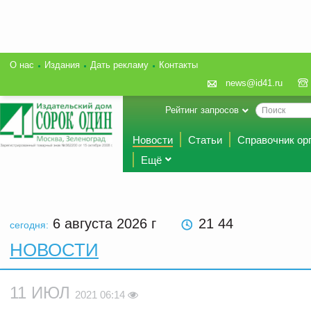
О нас
Издания
Дать рекламу
Контакты
news@id41.ru
Рейтинг запросов
Новости
Статьи
Справочник ор
Ещё
6 августа 2026
г
21 44
сегодня:
НОВОСТИ
11 ИЮЛ
2021 06:14