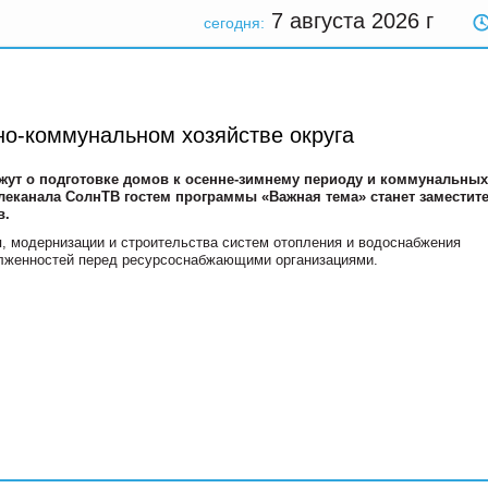
7 августа 2026
г
сегодня:
о-коммунальном хозяйстве округа
жут о подготовке домов к осенне-зимнему периоду и коммунальных
елеканала СолнТВ гостем программы «Важная тема» станет заместит
в.
я, модернизации и строительства систем отопления и водоснабжения
лженностей перед ресурсоснабжающими организациями.