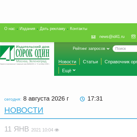
О нас
Издания
Дать рекламу
Контакты
news@id41.ru
Рейтинг запросов
Новости
Статьи
Справочник ор
Ещё
8 августа 2026
г
17:31
сегодня:
НОВОСТИ
11 ЯНВ
2021 10:04