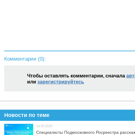
Комментарии (
0
):
Чтобы оставлять комментарии, сначала
авт
или
зарегистрируйтесь
Новости по теме
14.03.2025
Специалисты Подмосковного Росреестра расскаж