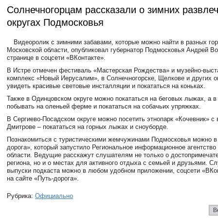
Солнечногорцам рассказали о зимних развлеч
округах Подмосковья
Видеоролик с зимними забавами, которые можно найти в разных гор
Московской области, опубликовал губернатор Подмосковья Андрей Во
странице в соцсети «ВКонтакте».
В Истре отмечен фестиваль «Мастерская Рождества» и музейно-выс
комплекс «Новый Иерусалим», в Солнечногорске, Щелкове и других о
увидеть красивые световые инсталляции и покататься на коньках.
Также в Одинцовском округе можно покататься на беговых лыжах, а в
побывать на оленьей ферме и покататься на собачьих упряжках.
В Сергиево-Посадском округе можно посетить этнопарк «Кочевник» с 
Дмитрове – покататься на горных лыжах и сноуборде.
Познакомиться с туристическими жемчужинами Подмосковья можно в 
дорога», который запустило Региональное информационное агентство
области. Ведущие расскажут слушателям не только о достопримечат
региона, но и о местах для активного отдыха с семьей и друзьями. С
выпуски подкаста можно в любом удобном приложении, соцсети «ВКон
на сайте «Путь-дорога».
Рубрика:
Официально
В