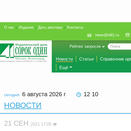
О нас
Издания
Дать рекламу
Контакты
news@id41.ru
Рейтинг запросов
Новости
Статьи
Справочник ор
Ещё
6 августа 2026
г
12 10
сегодня:
НОВОСТИ
21 СЕН
2021 17:05