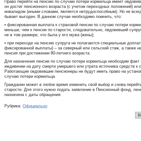
Право перейти на пенсию по случаю потери кормильца имеет овдовев
он достиг пенсионного возраста (с учетом переходных положений) или
инвалидом (иными словами, является нетрудоспособным). Но не всег
бывает выгоден. В данном случае необходимо помнить, что:
• фиксированная выплата к страховой пенсии по случаю потери корм
меньше, чем к пенсии по старости, следовательно, овдовевший супру
не в том размере, что была у его мужа (жены);
• при переходе на пенсию супруга не полагаются специальные допла
фиксированной выплаты) – за северный или сельский стаж, а также н
пенсия при достижении 80-летнего возраста.
Для назначения пенсии по случаю потери кормильца необходим факт
иждивении на дату смерти умершего или утрата источника средств к
Работающие овдовевшие пенсионеры не будут иметь право на устано
случаю потери кормильца.
Гражданин может в любое время изменить свой выбор и снова перейт
старости. Для этого нужно подать заявление в Пенсионный фонд, пен
назначена с даты обращения.
Рубрика:
Официально
В