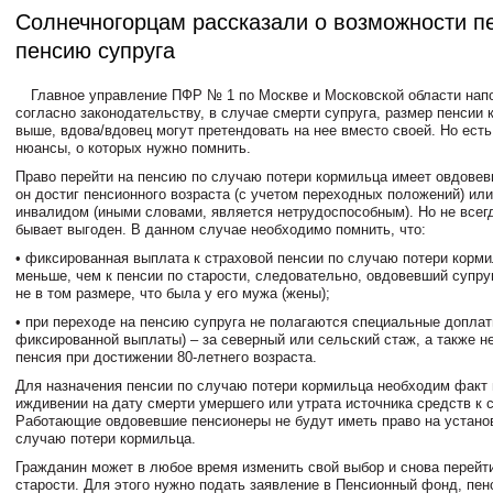
Солнечногорцам рассказали о возможности п
пенсию супруга
Главное управление ПФР № 1 по Москве и Московской области напо
согласно законодательству, в случае смерти супруга, размер пенсии 
выше, вдова/вдовец могут претендовать на нее вместо своей. Но ест
нюансы, о которых нужно помнить.
Право перейти на пенсию по случаю потери кормильца имеет овдовев
он достиг пенсионного возраста (с учетом переходных положений) или
инвалидом (иными словами, является нетрудоспособным). Но не всег
бывает выгоден. В данном случае необходимо помнить, что:
• фиксированная выплата к страховой пенсии по случаю потери корм
меньше, чем к пенсии по старости, следовательно, овдовевший супру
не в том размере, что была у его мужа (жены);
• при переходе на пенсию супруга не полагаются специальные допла
фиксированной выплаты) – за северный или сельский стаж, а также н
пенсия при достижении 80-летнего возраста.
Для назначения пенсии по случаю потери кормильца необходим факт
иждивении на дату смерти умершего или утрата источника средств к
Работающие овдовевшие пенсионеры не будут иметь право на устано
случаю потери кормильца.
Гражданин может в любое время изменить свой выбор и снова перейт
старости. Для этого нужно подать заявление в Пенсионный фонд, пен