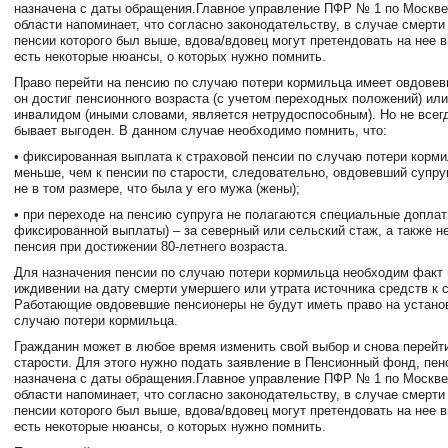
назначена с даты обращения.
Главное управление ПФР № 1 по Москве
области напоминает, что согласно законодательству, в случае смерти
пенсии которого был выше, вдова/вдовец могут претендовать на нее в
есть некоторые нюансы, о которых нужно помнить.
Право перейти на пенсию по случаю потери кормильца имеет овдовев
он достиг пенсионного возраста (с учетом переходных положений) или
инвалидом (иными словами, является нетрудоспособным). Но не всег
бывает выгоден. В данном случае необходимо помнить, что:
• фиксированная выплата к страховой пенсии по случаю потери корм
меньше, чем к пенсии по старости, следовательно, овдовевший супру
не в том размере, что была у его мужа (жены);
• при переходе на пенсию супруга не полагаются специальные допла
фиксированной выплаты) – за северный или сельский стаж, а также н
пенсия при достижении 80-летнего возраста.
Для назначения пенсии по случаю потери кормильца необходим факт
иждивении на дату смерти умершего или утрата источника средств к
Работающие овдовевшие пенсионеры не будут иметь право на устано
случаю потери кормильца.
Гражданин может в любое время изменить свой выбор и снова перейт
старости. Для этого нужно подать заявление в Пенсионный фонд, пен
назначена с даты обращения.
Главное управление ПФР № 1 по Москве
области напоминает, что согласно законодательству, в случае смерти
пенсии которого был выше, вдова/вдовец могут претендовать на нее в
есть некоторые нюансы, о которых нужно помнить.