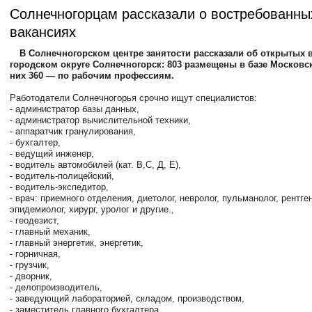
Солнечногорцам рассказали о востребованных
вакансиях
В Солнечногорском центре занятости рассказали об открытых 
городском округе Солнечногорск: 803 размещены в базе Московск
них 360 — по рабочим профессиям.
Работодатели Солнечногорья срочно ищут специалистов:
- администратор базы данных,
- администратор вычислительной техники,
- аппаратчик гранулирования,
- бухгалтер,
- ведущий инженер,
- водитель автомобилей (кат. В,С, Д, Е),
- водитель-полицейский,
- водитель-экспедитор,
- врач: приемного отделения, диетолог, невролог, пульманолог, рентген
эпидемиолог, хирург, уролог и другие.,
- геодезист,
- главный механик,
- главный энергетик, энергетик,
- горничная,
- грузчик,
- дворник,
- делопроизводитель,
- заведующий лабораторией, складом, производством,
- заместитель главного бухгалтера,