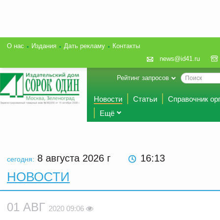
О нас
Издания
Дать рекламу
Контакты
news@id41.ru
Рейтинг запросов
Новости
Статьи
Справочник ор
Ещё
8 августа 2026
г
16:13
сегодня:
НОВОСТИ
01 АВГ
2020 09:06