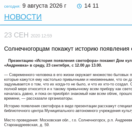
9 августа 2026
г
14 11
сегодня:
НОВОСТИ
23 СЕН
2020 12:59
Солнечногорцам покажут историю появления
Презентацию «История появления светофора» покажет Дом ку
«Андреевка» в среду, 23 сентября, с 12.00 до 13.00.
— Современного человека в его жизни окружает множество бытовых 
которые кажутся ему настолько привычными и неизменными, что он д
задумывается о том, что их когда-то не было, и что их кто-то создал. 
полной мере относится и к такому привычному всем прибору как свет
началась давно, и пока он приобрёл знакомый нам всем облик, прошл
времени, — рассказали организаторы.
Историю появления светофора в виде презентации расскажут специа
библиотечного центра Муниципального автономного учреждения культ
Место проведения: Московская обл., г.о. Солнечногорск, р.п. Андреевк
Староандреевская, д. 59.