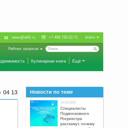
news@id41.ru
+7 499 735-22-71
Войти
Рейтинг запросов
едвижимость
Кулинарная книга
Ещё
04 13
Новости по теме
14.03.2025
Специалисты
Подмосковного
Росреестра
расскажут, почему