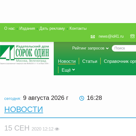
О нас
Издания
Дать рекламу
Контакты
news@id41.ru
Рейтинг запросов
Новости
Статьи
Справочник ор
Ещё
9 августа 2026
г
16:28
сегодня:
НОВОСТИ
15 СЕН
2020 12:12