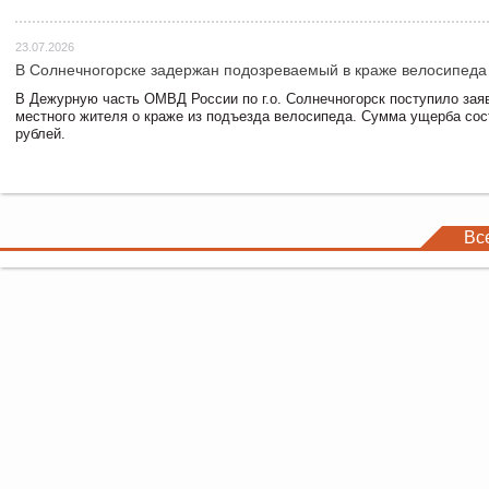
23.07.2026
В Солнечногорске задержан подозреваемый в краже велосипеда
В Дежурную часть ОМВД России по г.о. Солнечногорск поступило зая
местного жителя о краже из подъезда велосипеда. Сумма ущерба сос
рублей.
Вс