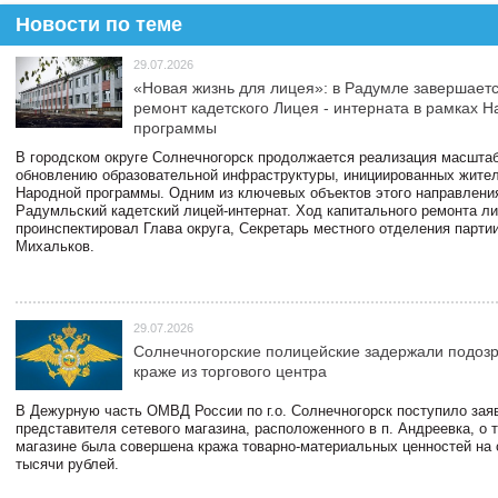
Новости по теме
29.07.2026
«Новая жизнь для лицея»: в Радумле завершает
ремонт кадетского Лицея - интерната в рамках 
программы
В городском округе Солнечногорск продолжается реализация масштаб
обновлению образовательной инфраструктуры, инициированных жите
Народной программы. Одним из ключевых объектов этого направлени
Радумльский кадетский лицей-интернат. Ход капитального ремонта л
проинспектировал Глава округа, Секретарь местного отделения парти
Михальков.
29.07.2026
Солнечногорские полицейские задержали подоз
краже из торгового центра
В Дежурную часть ОМВД России по г.о. Солнечногорск поступило зая
представителя сетевого магазина, расположенного в п. Андреевка, о т
магазине была совершена кража товарно-материальных ценностей на
тысячи рублей.