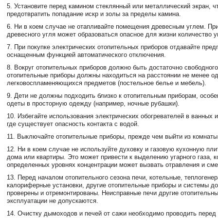
5. Установите перед камином стеклянный или металлический экран, ч
предотвратить попадание искр и золы за пределы камина.
6. Ни в коем случае не отапливайте помещения древесным углем. Пр
древесного угля может образоваться опасное для жизни количество уг
7. При покупке электрических отопительных приборов отдавайте пред
оснащенным функцией автоматического отключения.
8. Вокруг отопительных приборов должно быть достаточно свободного
отопительные приборы должны находиться на расстоянии не менее од
легковоспламеняющихся предметов (постельное белье и мебель).
9. Дети не должны подходить близко к отопительным приборам, особе
одеты в просторную одежду (например, ночные рубашки).
10. Избегайте использования электрических обогревателей в ванных и
где существует опасность контакта с водой.
11. Выключайте отопительные приборы, прежде чем выйти из комнаты 
12. Ни в коем случае не используйте духовку и газовую кухонную пли
дома или квартиры. Это может привести к выделению угарного газа, к
определенных уровнях концентрации может вызвать отравления и сме
13. Перед началом отопительного сезона печи, котельные, теплогене
калориферные установки, другие отопительные приборы и системы д
проверены и отремонтированы. Неисправные печи другие отопительны
эксплуатации не допускаются.
14. Очистку дымоходов и печей от сажи необходимо проводить перед 