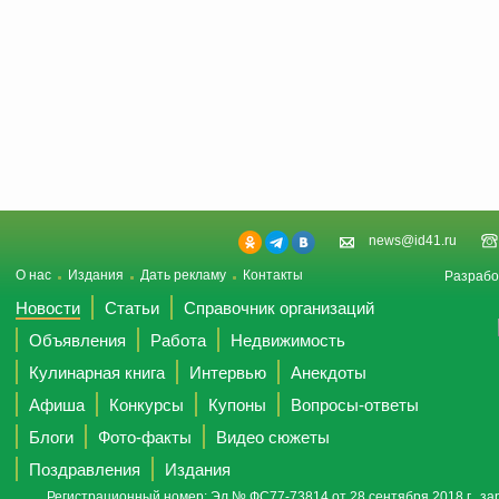
news@id41.ru
О нас
Издания
Дать рекламу
Контакты
Разрабо
Новости
Статьи
Справочник организаций
Объявления
Работа
Недвижимость
Кулинарная книга
Интервью
Анекдоты
Афиша
Конкурсы
Купоны
Вопросы-ответы
Блоги
Фото-факты
Видео сюжеты
Поздравления
Издания
Регистрационный номер: Эл № ФС77-73814 от 28 сентября 2018 г., за