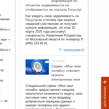
информация об
объектах недвижимости не
отображается на портале Госуслуг
т
Как увидеть свою недвижимость на
тложная
Госуслугах и почему при запросе
сведений собственник не получает
нужную информацию, об этом 18
бботы с
марта 2025 года расскажут
специалисты Управления Росреестра
по Московской области по телефону 8
0 мая —
(495) 223-45-41.
и.
бботы с
Комментарии (0)
по
13.03.2025
Сервис «Мои чеки
 по
онлайн» поможет
хранить
электронные чеки
по
Специальный сервис «Мои чеки
онлайн» предоставляет каждому
о
покупателю возможность видеть свои
кассовые чеки, если продавцу
 — по
добровольно переданы данные о
номере телефона или адресе