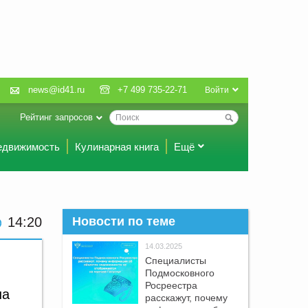
news@id41.ru
+7 499 735-22-71
Войти
Рейтинг запросов
едвижимость
Кулинарная книга
Ещё
14:20
Новости по теме
14.03.2025
Специалисты
Подмосковного
Росреестра
на
расскажут, почему