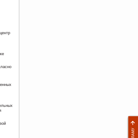
центр
ке
гласно
ненных
тельных
я
вой