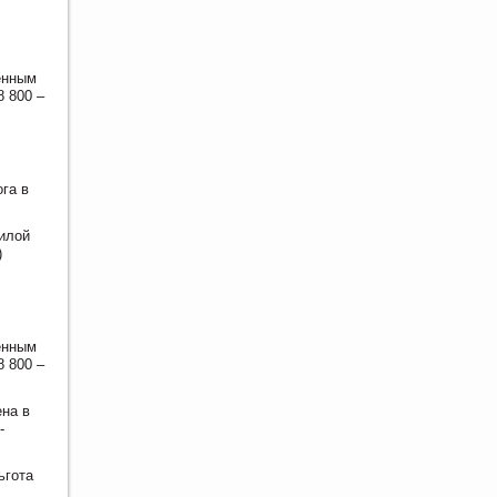
енным
8 800 –
га в
жилой
)
енным
8 800 –
ена в
-
ьгота