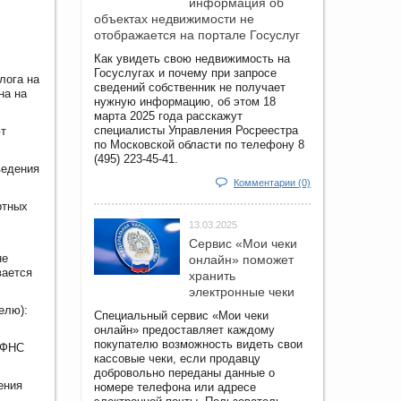
информация об
объектах недвижимости не
отображается на портале Госуслуг
Как увидеть свою недвижимость на
Госуслугах и почему при запросе
лога на
сведений собственник не получает
на на
нужную информацию, об этом 18
марта 2025 года расскажут
специалисты Управления Росреестра
ют
по Московской области по телефону 8
(495) 223-45-41.
ведения
Комментарии (0)
ртных
13.03.2025
Сервис «Мои чеки
не
онлайн» поможет
вается
хранить
электронные чеки
елю):
Специальный сервис «Мои чеки
онлайн» предоставляет каждому
покупателю возможность видеть свои
 ФНС
кассовые чеки, если продавцу
добровольно переданы данные о
ения
номере телефона или адресе