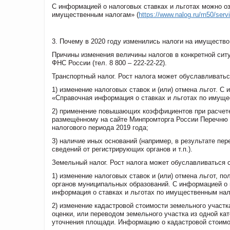
С информацией о налоговых ставках и льготах можно оз
имущественным налогам» (
https://www.nalog.ru/rn50/servi
3. Почему в 2020 году изменились налоги на имущество
Причины изменения величины налогов в конкретной ситу
ФНС России (тел. 8 800 – 222-22-22).
Транспортный налог. Рост налога может обуславливат
1) изменение налоговых ставок и (или) отмена льгот. С
«Справочная информация о ставках и льготах по имуще
2) применение повышающих коэффициентов при расчете 
размещённому на сайте Минпромторга России Перечню 
налогового периода 2019 года;
3) наличие иных оснований (например, в результате пе
сведений от регистрирующих органов и т.п.).
Земельный налог. Рост налога может обуславливаться
1) изменение налоговых ставок и (или) отмена льгот, 
органов муниципальных образований. С информацией о 
информация о ставках и льготах по имущественным нал
2) изменение кадастровой стоимости земельного участк
оценки, или переводом земельного участка из одной ка
уточнения площади. Информацию о кадастровой стоимос