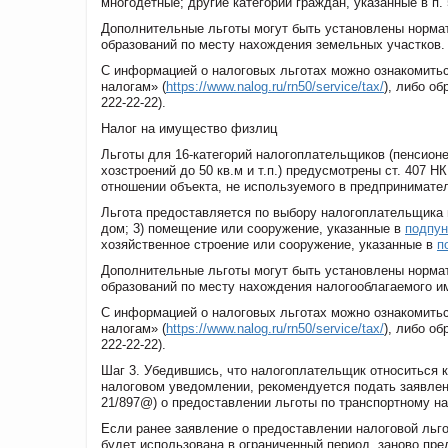
многодетные; другие категории граждан, указанные в п. 
Дополнительные льготы могут быть установлены норма
образований по месту нахождения земельных участков.
С информацией о налоговых льготах можно ознакомитьс
налогам» (
https://www.nalog.ru/rn50/service/tax/
), либо о
222-22-22).
Налог на имущество физлиц
Льготы для 16-категорий налогоплательщиков (пенсион
хозстроений до 50 кв.м и т.п.) предусмотрены ст. 407
отношении объекта, не используемого в предпринимате
Льгота предоставляется по выбору налогоплательщика в
дом; 3) помещение или сооружение, указанные в
подпун
хозяйственное строение или сооружение, указанные в
п
Дополнительные льготы могут быть установлены норма
образований по месту нахождения налогооблагаемого и
С информацией о налоговых льготах можно ознакомитьс
налогам» (
https://www.nalog.ru/rn50/service/tax/
), либо о
222-22-22).
Шаг 3. Убедившись, что налогоплательщик относиться к
налоговом уведомлении, рекомендуется подать заявлен
21/897@) о предоставлении льготы по транспортному на
Если ранее заявление о предоставлении налоговой льго
будет использована в ограниченный период, заново пре