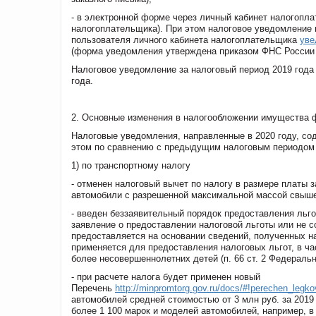
- в электронной форме через личный кабинет налогопл
налогоплательщика). При этом налоговое уведомление 
пользователя личного кабинета налогоплательщика
уве
(форма уведомления утверждена приказом ФНС России 
Налоговое уведомление за налоговый период 2019 года 
года.
2. Основные изменения в налогообложении имущества ф
Налоговые уведомления, направленные в 2020 году, со
этом по сравнению с предыдущим налоговым периодом
1) по транспортному налогу
- отменен налоговый вычет по налогу в размере платы 
автомобили с разрешенной максимальной массой свыше 12
- введен беззаявительный порядок предоставления льго
заявление о предоставлении налоговой льготы или не с
предоставляется на основании сведений, полученных н
применяется для предоставления налоговых льгот, в ч
более несовершеннолетних детей (п. 66 ст. 2 Федеральн
- при расчете налога будет применен новый
Перечень
http://minpromtorg.gov.ru/docs/#!perechen_le
автомобилей средней стоимостью от 3 млн руб. за 201
более 1 100 марок и моделей автомобилей, например, в 