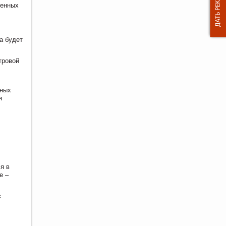
ненных
а будет
тровой
ьных
я
я в
е –
с