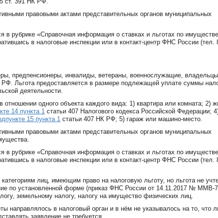
5 ст. 391 НК РФ.
тивными правовыми актами представительных органов муниципальных
я в рубрике «Справочная информация о ставках и льготах по имуществ
братившись в налоговые инспекции или в контакт-центр ФНС России (тел. 
еры, предпенсионеры, инвалиды, ветераны, военнослужащие, владельцы
 НК РФ. Льгота предоставляется в размере подлежащей уплате суммы нало
льской деятельности.
 отношении одного объекта каждого вида: 1) квартира или комната; 2) 
кте 14 пункта 1
статьи 407 Налогового кодекса Российской Федерации; 4
одпункте 15 пункта 1
статьи 407 НК РФ; 5) гараж или машино-место.
тивными правовыми актами представительных органов муниципальных
мущества.
я в рубрике «Справочная информация о ставках и льготах по имуществ
братившись в налоговые инспекции или в контакт-центр ФНС России (тел. 
 категориям лиц, имеющим право на налоговую льготу, но льгота не учт
ие по установленной форме (приказ ФНС России от 14.11.2017 № ММВ-7
логу, земельному налогу, налогу на имущество физических лиц.
ты направлялось в налоговый орган и в нём не указывалось на то, что л
дставлять заявление не требуется.