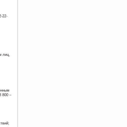
2-22-
м лиц,
енным
8 800 –
ствий;