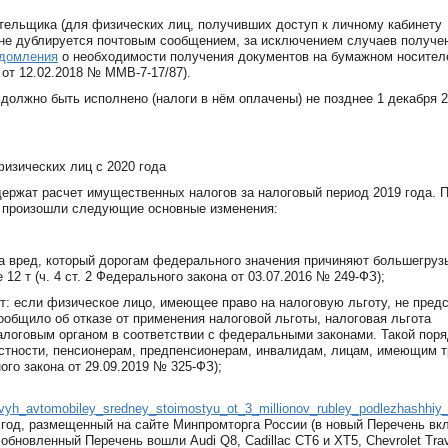
ательщика (для физических лиц, получивших доступ к личному кабинету
не дублируется почтовым сообщением, за исключением случаев получе
домления
о необходимости получения документов на бумажном носител
от 12.02.2018 № ММВ-7-17/87).
должно быть исполнено (налоги в нём оплачены) не позднее 1 декабря 
изических лиц с 2020 года
держат расчет имущественных налогов за налоговый период 2019 года. 
 произошли следующие основные изменения:
за вред, который дорогам федерального значения причиняют большегруз
 т (ч. 4 ст. 2 Федерального закона от 03.07.2016 № 249-ФЗ);
т: если физическое лицо, имеющее право на налоговую льготу, не пред
ообщило об отказе от применения налоговой льготы, налоговая льгота
алоговым органом в соответствии с федеральными законами. Такой поря
астности, пенсионерам, предпенсионерам, инвалидам, лицам, имеющим т
ого закона от 29.09.2019 № 325-ФЗ);
gkovyh_avtomobiley_sredney_stoimostyu_ot_3_millionov_rubley_podlezhash
9 год, размещенный на сайте Минпромторга России (в новый Перечень вк
обновленный Перечень вошли Audi Q8, Cadillac CT6 и XT5, Chevrolet Trav