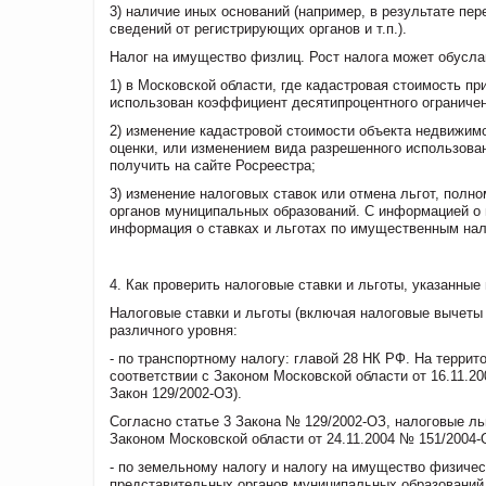
3) наличие иных оснований (например, в результате пе
сведений от регистрирующих органов и т.п.).
Налог на имущество физлиц. Рост налога может обусл
1) в Московской области, где кадастровая стоимость п
использован коэффициент десятипроцентного ограничен
2) изменение кадастровой стоимости объекта недвижимо
оценки, или изменением вида разрешенного использова
получить на сайте Росреестра;
3) изменение налоговых ставок или отмена льгот, полн
органов муниципальных образований. С информацией о 
информация о ставках и льготах по имущественным нал
4. Как проверить налоговые ставки и льготы, указанны
Налоговые ставки и льготы (включая налоговые вычеты
различного уровня:
- по транспортному налогу: главой 28 НК РФ. На терри
соответствии с Законом Московской области от 16.11.2
Закон 129/2002-ОЗ).
Согласно статье 3 Закона № 129/2002-ОЗ, налоговые л
Законом Московской области от 24.11.2004 № 151/2004
- по земельному налогу и налогу на имущество физиче
представительных органов муниципальных образований