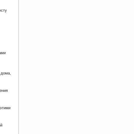
есту
ами
 дома,
ения
 этими
ой