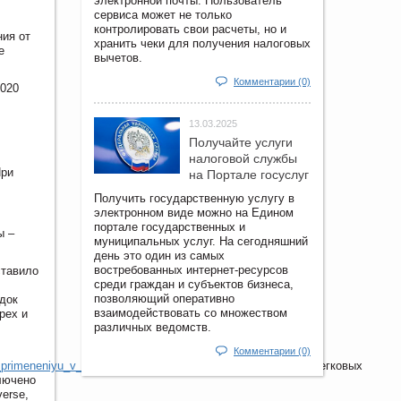
электронной почты. Пользователь
сервиса может не только
контролировать свои расчеты, но и
ния от
хранить чеки для получения налоговых
е
вычетов.
Комментарии (0)
2020
13.03.2025
Получайте услуги
налоговой службы
При
на Портале госyслуг
Получить государственную услугу в
электронном виде можно на Едином
портале государственных и
ы –
муниципальных услуг. На сегодняшний
день это один из самых
востребованных интернет-ресурсов
ставило
среди граждан и субъектов бизнеса,
позволяющий оперативно
док
взаимодействовать со множеством
рех и
различных ведомств.
Комментарии (0)
hiy_primeneniyu_v_ocherednom_nalogovom_periode_2019_god
легковых
лючено
erse,