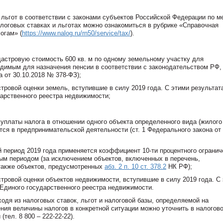
 льгот в соответствии с законами субъектов Российской Федерации по м
логовых ставках и льготах можно ознакомиться в рубрике «Справочная
огам» (
https://www.nalog.ru/rn50/service/tax/
).
дастровую стоимость 600 кв. м по одному земельному участку для
димым для назначения пенсии в соответствии с законодательством РФ,
а от 30.10.2018 № 378-ФЗ);
тровой оценки земель, вступившие в силу 2019 года. С этими результат
дарственного реестра недвижимости;
уплаты налога в отношении одного объекта определенного вида (жилого
уется в предпринимательской деятельности (ст. 1 Федерального закона от
ый период 2019 года применяется коэффициент 10-ти процентного огранич
ым периодом (за исключением объектов, включенных в перечень,
также объектов, предусмотренных
абз. 2 п. 10 ст. 378.2
НК РФ);
тровой оценки объектов недвижимости, вступившие в силу 2019 года. С
 Единого государственного реестра недвижимости.
одя из налоговых ставок, льгот и налоговой базы, определяемой на
ния величины налогов в конкретной ситуации можно уточнить в налогов
тел. 8 800 – 222-22-22).