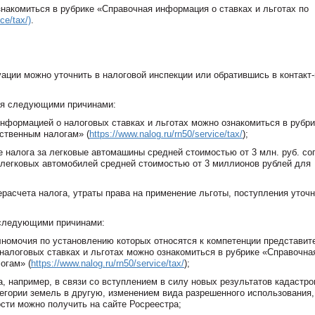
накомиться в рубрике «Справочная информация о ставках и льготах по
ce/tax/)
.
ации можно уточнить в налоговой инспекции или обратившись в контакт-
ься следующими причинами:
 информацией о налоговых ставках и льготах можно ознакомиться в рубри
ственным налогам» (
https://www.nalog.ru/rn50/service/tax/
);
налога за легковые автомашины средней стоимостью от 3 млн. руб. со
легковых автомобилей средней стоимостью от 3 миллионов рублей для
рерасчета налога, утраты права на применение льготы, поступления уточ
 следующими причинами:
полномочия по установлению которых относятся к компетенции представи
налоговых ставках и льготах можно ознакомиться в рубрике «Справочна
огам» (
https://www.nalog.ru/rn50/service/tax/
);
а, например, в связи со вступлением в силу новых результатов кадастро
тегории земель в другую, изменением вида разрешенного использования,
ти можно получить на сайте Росреестра;