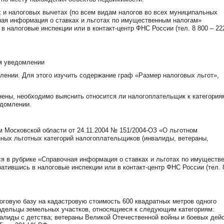
х и налоговых вычетах (по всем видам налогов во всех муниципальных
ная информация о ставках и льготах по имущественным налогам»
 в налоговые инспекции или в контакт-центр ФНС России (тел. 8 800 – 22
ом уведомлении
млении. Для этого изучить содержание граф «Размер налоговых льгот»,
нены, необходимо выяснить относится ли налогоплательщик к категория
едомлении.
 Московской области от 24.11.2004 № 151/2004-ОЗ «О льготном
ных льготных категорий налогоплательщиков (инвалиды, ветераны,
я в рубрике «Справочная информация о ставках и льготах по имуществ
братившись в налоговые инспекции или в контакт-центр ФНС России (тел. 
оговую базу на кадастровую стоимость 600 квадратных метров одного
ладельцы земельных участков, относящиеся к следующим категориям:
нвалиды с детства; ветераны Великой Отечественной войны и боевых дей