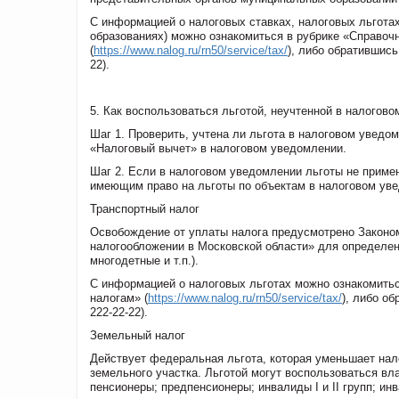
С информацией о налоговых ставках, налоговых льгота
образованиях) можно ознакомиться в рубрике «Справоч
(
https://www.nalog.ru/rn50/service/tax/
), либо обратившись
22).
5. Как воспользоваться льготой, неучтенной в налогов
Шаг 1. Проверить, учтена ли льгота в налоговом уведо
«Налоговый вычет» в налоговом уведомлении.
Шаг 2. Если в налоговом уведомлении льготы не приме
имеющим право на льготы по объектам в налоговом ув
Транспортный налог
Освобождение от уплаты налога предусмотрено Законом
налогообложении в Московской области» для определен
многодетные и т.п.).
С информацией о налоговых льготах можно ознакомитьс
налогам» (
https://www.nalog.ru/rn50/service/tax/
), либо о
222-22-22).
Земельный налог
Действует федеральная льгота, которая уменьшает нал
земельного участка. Льготой могут воспользоваться в
пенсионеры; предпенсионеры; инвалиды I и II групп; и