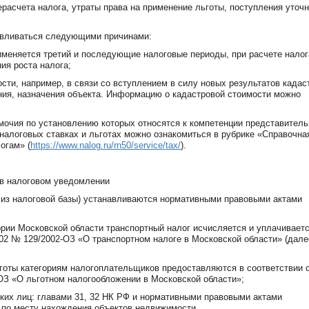
рерасчета налога, утраты права на применение льготы, поступления уточ
авливаться следующими причинами:
рименяется третий и последующие налоговые периоды, при расчете налог
ия роста налога;
сти, например, в связи со вступлением в силу новых результатов кадас
ния, назначения объекта. Информацию о кадастровой стоимости можно
омочия по установлению которых относятся к компетенции представител
налоговых ставках и льготах можно ознакомиться в рубрике «Справочна
огам» (
https://www.nalog.ru/rn50/service/tax/
).
е в налоговом уведомлении
 из налоговой базы) устанавливаются нормативными правовыми актами
тории Московской области транспортный налог исчисляется и уплачиваетс
002 № 129/2002-ОЗ «О транспортном налоге в Московской области» (дале
ьготы категориям налогоплательщиков предоставляются в соответствии 
-ОЗ «О льготном налогообложении в Московской области»;
ских лиц: главами 31, 32 НК РФ и нормативными правовыми актами
 по месту нахождения объектов недвижимости.