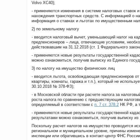
Volvo XC40);
- применяются изменения в системе налоговых ставок и
нахождения транспортных средств. С информацией о на
информация о ставках и льготах по имущественным нал
2) по земельному налогу
- вводится налоговый вычет, уменьшающий налог на ка
предпенсионеров – лица, отвечающие условиям, необхо
действовавшим на 31.12.2018 (ст. 1 Федерального закон
- применяются новые результаты государственной кадас
можно ознакомиться, получив выписку из Единого госу
3) по налогу на имущество физических лиц
- вводится льгота, освобождающая предпенсионеров от 
квартиры, комнаты, гаража и т.п.), который не использ
30.10.2018 № 378-ФЗ);
- в Московской области при расчете налога за налогов
роста налога по сравнению с предшествующим налогов
определяемый в соответствии с
п. 7 ст. 378.2
НК РФ, а 
- применяются новые результаты государственной кадас
результатами можно ознакомиться, получив выписку из
Поскольку расчет налогов на имущество проводится исх
региональном и муниципальном уровне, причины измене
инспекции или обратившись в контакт-центр ФНС России (