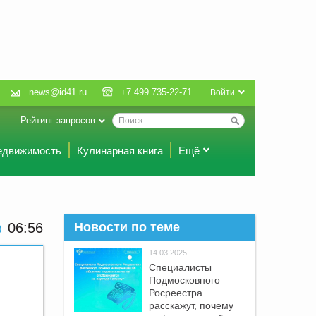
news@id41.ru
+7 499 735-22-71
Войти
Рейтинг запросов
едвижимость
Кулинарная книга
Ещё
06 56
Новости по теме
14.03.2025
Специалисты
Подмосковного
Росреестра
расскажут, почему