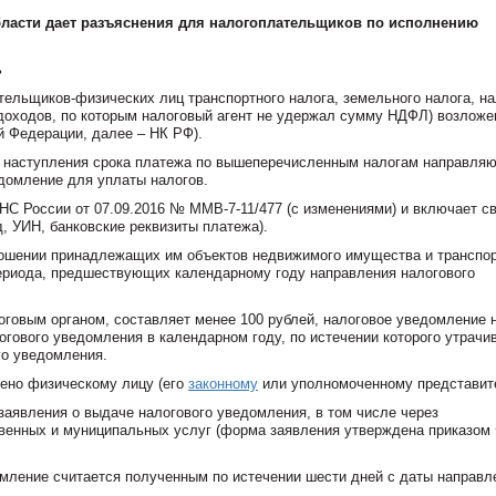
бласти дает разъяснения для налогоплательщиков по исполнению
ь
ельщиков-физических лиц транспортного налога, земельного налога, на
доходов, по которым налоговый агент не удержал сумму НДФЛ) возложе
й Федерации, далее – НК РФ).
до наступления срока платежа по вышеперечисленным налогам направля
домление для уплаты налогов.
С России от 07.09.2016 № ММВ-7-11/477 (с изменениями) и включает с
, УИН, банковские реквизиты платежа).
ношении принадлежащих им объектов недвижимого имущества и транспо
периода, предшествующих календарному году направления налогового
оговым органом, составляет менее 100 рублей, налоговое уведомление 
гового уведомления в календарном году, по истечении которого утрачи
го уведомления.
ено физическому лицу (его
законному
или уполномоченному представит
 заявления о выдаче налогового уведомления, в том числе через
венных и муниципальных услуг (форма заявления утверждена приказом
омление считается полученным по истечении шести дней с даты направл