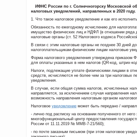
ИФНС России по г. Солнечногорску Московской о
налоговых уведомлений, направленных в 2020 году.
1. Что такое налоговое уведомление и как его исполнит
Обязанность по ежегодному исчислению для налогоплат
имущество физических лиц и НДФЛ (в отношении ряда 
налоговые органы (ст. 52 Налогового кодекса Российско
В связи с этим налоговые органы не позднее 30 дней 
налогоплательщикам-физическим лицам налоговые уве
Форма налогового уведомления утверждена приказом ФН
для оплаты указанных в нем налогов (QR-код, штрих-код
Налоги, подлежащие уплате физическими лицами в от
средств, исчисляются не более чем за три налоговых 
уведомления.
В случае, если общая сумма налогов, исчисленных нал
направляется, за исключением случая направления нало
возможность направления налоговым органом налогово
Налоговое
уведомление
может быть передано / направл
- лично под расписку на основании полученного от него
многофункциональный центр предоставления государст
России от 11.11.2019 № ММВ-7-21/560);
- по почте заказным письмом (при этом налоговое увед
заказного письма);