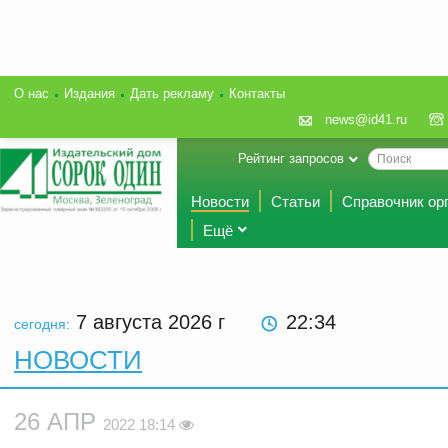
О нас
Издания
Дать рекламу
Контакты
news@id41.ru
Рейтинг запросов
Новости
Статьи
Справочник ор
Ещё
7 августа 2026
г
22:34
сегодня:
НОВОСТИ
26 АПР
2022 18:14