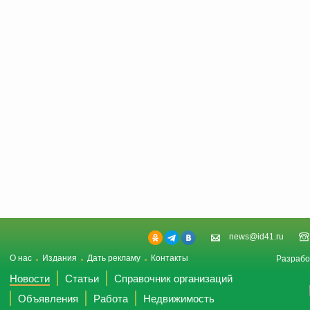
news@id41.ru
О нас
Издания
Дать рекламу
Контакты
Разрабо
Новости
Статьи
Справочник организаций
Объявления
Работа
Недвижимость