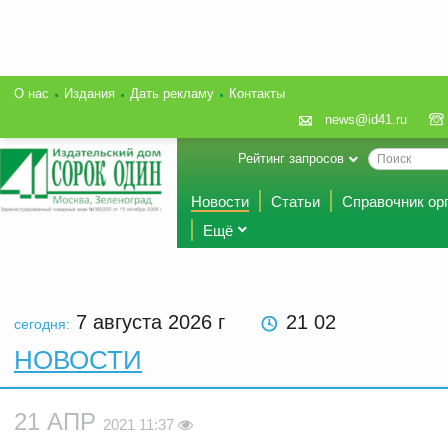
О нас
Издания
Дать рекламу
Контакты
news@id41.ru
Рейтинг запросов
Новости
Статьи
Справочник ор
Ещё
7 августа 2026
г
21 02
сегодня:
НОВОСТИ
21 АПР
2021 11:37