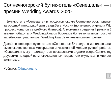
Солнечногорский бутик-отель «Сенешаль» — 
премии Wedding Awards-2020
Бутик-отель «Сенешаль» в городском округе Солнечногорск призна
загородной площадкой для свадьбы в России (по мнению журнала W
профессионалов свадебного бизнеса). С момента создания Премии в 2
звание победителя Wedding Awards боролись более пяти тысяч россий
зарубежных участников. Wedding Awards — независимая премия.
Дизайн интерьеров бутик-отеля «Сенешаль» 5* создан с использован
высококачественных материалов и изысканной мебели ручной работы.
«Сенешаля» могут насладиться прекрасными видами озера Сенеж, от
друзьями на одной из многочисленных террас или окунуться в мир ре
комплексе.
Рубрика:
Официально
В