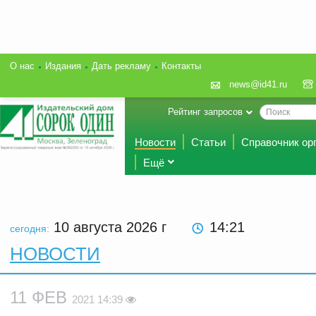
О нас
Издания
Дать рекламу
Контакты
news@id41.ru
Рейтинг запросов
Новости
Статьи
Справочник ор
Ещё
10 августа 2026
г
14 21
сегодня:
НОВОСТИ
11 ФЕВ
2021 14:39