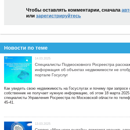
Чтобы оставлять комментарии, сначала
авт
или
зарегистрируйтесь
Новости по теме
14.03.2025
Специалисты Подмосковного Росреестра расскаж
информация об объектах недвижимости не отоб
портале Госуслуг
Как увидеть свою недвижимость на Госуслугах и почему при запросе
собственник не получает нужную информацию, об этом 18 марта 2025
специалисты Управления Росреестра по Московской области по телефо
45-41.
13.03.2025
Сервис «Мои чеки онлайн» поможет хранить эле