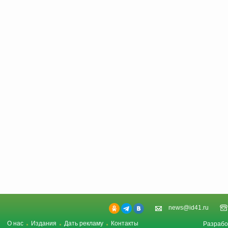
news@id41.ru
О нас
Издания
Дать рекламу
Контакты
Разрабо