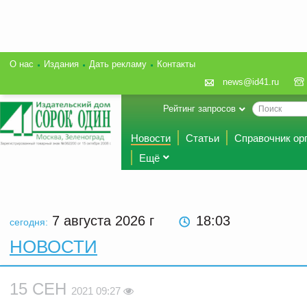
О нас
Издания
Дать рекламу
Контакты
news@id41.ru
Рейтинг запросов
Новости
Статьи
Справочник ор
Ещё
7 августа 2026
г
18:03
сегодня:
НОВОСТИ
15 СЕН
2021 09:27