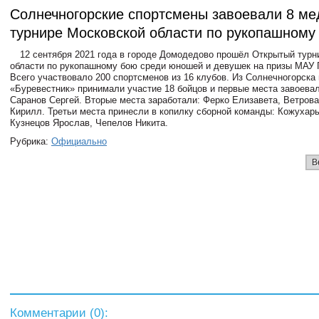
Солнечногорские спортсмены завоевали 8 ме
турнире Московской области по рукопашному
12 сентября 2021 года в городе Домодедово прошёл Открытый турн
области по рукопашному бою среди юношей и девушек на призы МАУ 
Всего участвовало 200 спортсменов из 16 клубов. Из Солнечногорска
«Буревестник» принимали участие 18 бойцов и первые места завоева
Саранов Сергей. Вторые места заработали: Ферко Елизавета, Ветров
Кирилл. Третьи места принесли в копилку сборной команды: Кожухар
Кузнецов Ярослав, Чепелов Никита.
Рубрика:
Официально
В
Комментарии (
0
):