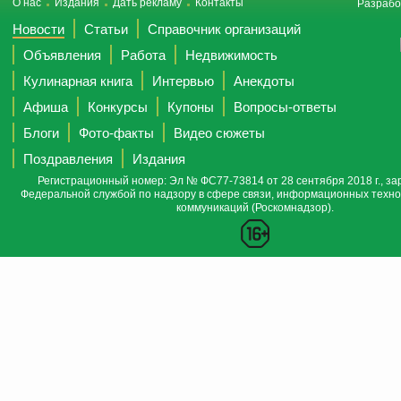
О нас
Издания
Дать рекламу
Контакты
Разрабо
Новости
Статьи
Справочник организаций
Объявления
Работа
Недвижимость
Кулинарная книга
Интервью
Анекдоты
Афиша
Конкурсы
Купоны
Вопросы-ответы
Блоги
Фото-факты
Видео сюжеты
Поздравления
Издания
Регистрационный номер: Эл № ФС77-73814 от 28 сентября 2018 г., за
Федеральной службой по надзору в сфере связи, информационных техно
коммуникаций (Роскомнадзор).