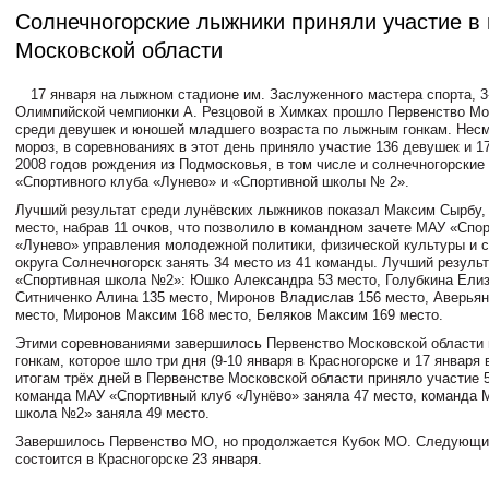
Солнечногорские лыжники приняли участие в
Московской области
17 января на лыжном стадионе им. Заслуженного мастера спорта, 3
Олимпийской чемпионки А. Резцовой в Химках прошло Первенство Мо
среди девушек и юношей младшего возраста по лыжным гонкам. Несм
мороз, в соревнованиях в этот день приняло участие 136 девушек и 1
2008 годов рождения из Подмосковья, в том числе и солнечногорские
«Спортивного клуба «Лунево» и «Спортивной школы № 2».
Лучший результат среди лунëвских лыжников показал Максим Сырбу, 
место, набрав 11 очков, что позволило в командном зачете МАУ «Спо
«Лунево» управления молодежной политики, физической культуры и с
округа Солнечногорск занять 34 место из 41 команды. Лучший резуль
«Спортивная школа №2»: Юшко Александра 53 место, Голубкина Елиз
Ситниченко Алина 135 место, Миронов Владислав 156 место, Аверьян
место, Миронов Максим 168 место, Беляков Максим 169 место.
Этими соревнованиями завершилось Первенство Московской области
гонкам, которое шло три дня (9-10 января в Красногорске и 17 января 
итогам трёх дней в Первенстве Московской области приняло участие 5
команда МАУ «Спортивный клуб «Лунëво» заняла 47 место, команда 
школа №2» заняла 49 место.
Завершилось Первенство МО, но продолжается Кубок МО. Следующи
состоится в Красногорске 23 января.