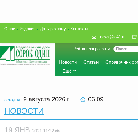
О нас
Издания
Дать рекламу
Контакты
news@id41.ru
Рейтинг запросов
Новости
Статьи
Справочник ор
Ещё
9 августа 2026
г
06 09
сегодня:
НОВОСТИ
19 ЯНВ
2021 11:32