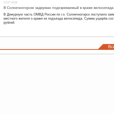
23.07.2026
В Солнечногорске задержан подозреваемый в краже велосипеда
В Дежурную часть ОМВД России по г.о. Солнечногорск поступило зая
местного жителя о краже из подъезда велосипеда. Сумма ущерба сос
рублей.
Вс