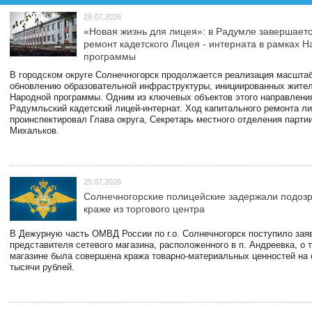
29.07.2026
«Новая жизнь для лицея»: в Радумле завершает
ремонт кадетского Лицея - интерната в рамках 
программы
В городском округе Солнечногорск продолжается реализация масштаб
обновлению образовательной инфраструктуры, инициированных жите
Народной программы. Одним из ключевых объектов этого направлени
Радумльский кадетский лицей-интернат. Ход капитального ремонта л
проинспектировал Глава округа, Секретарь местного отделения парти
Михальков.
29.07.2026
Солнечногорские полицейские задержали подоз
краже из торгового центра
В Дежурную часть ОМВД России по г.о. Солнечногорск поступило зая
представителя сетевого магазина, расположенного в п. Андреевка, о т
магазине была совершена кража товарно-материальных ценностей на
тысячи рублей.