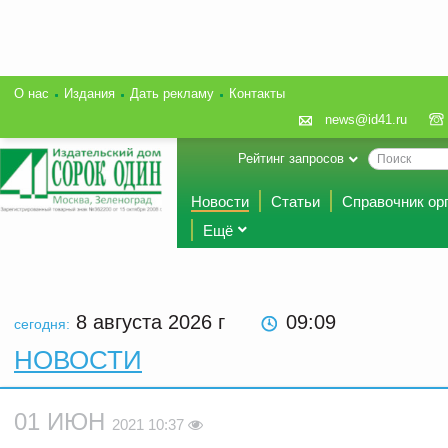
О нас
Издания
Дать рекламу
Контакты
news@id41.ru
Рейтинг запросов
Новости
Статьи
Справочник ор
Ещё
8 августа 2026
г
09:09
сегодня:
НОВОСТИ
01 ИЮН
2021 10:37