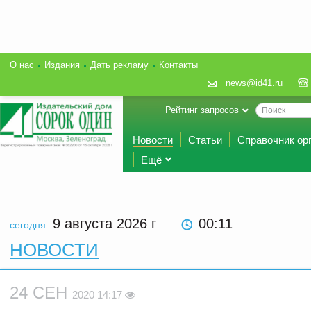
О нас
Издания
Дать рекламу
Контакты
news@id41.ru
Рейтинг запросов
Новости
Статьи
Справочник ор
Ещё
9 августа 2026
г
00:11
сегодня:
НОВОСТИ
24 СЕН
2020 14:17