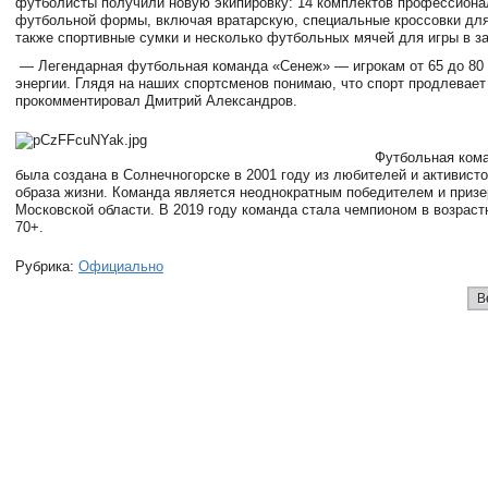
футболисты получили новую экипировку: 14 комплектов профессиона
футбольной формы, включая вратарскую, специальные кроссовки для 
также спортивные сумки и несколько футбольных мячей для игры в за
— Легендарная футбольная команда «Сенеж» — игрокам от 65 до 80 л
энергии. Глядя на наших спортсменов понимаю, что спорт продлевает
прокомментировал Дмитрий Александров.
Футбольная ком
была создана в Солнечногорске в 2001 году из любителей и активисто
образа жизни. Команда является неоднократным победителем и приз
Московской области. В 2019 году команда стала чемпионом в возраст
70+.
Рубрика:
Официально
В