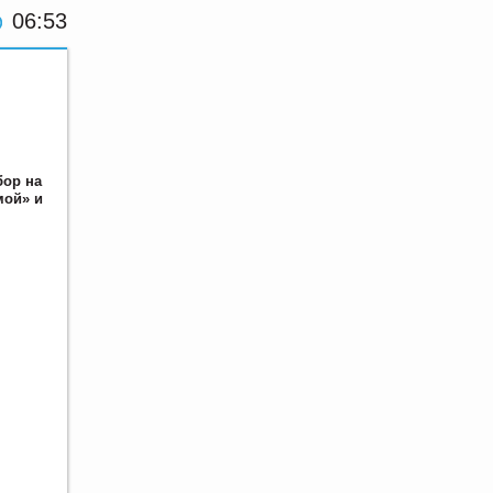
06:53
бор на
мой» и