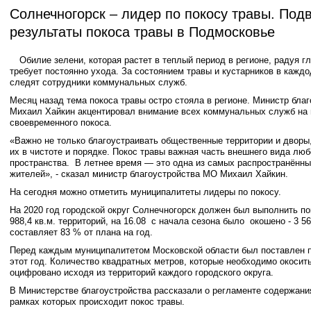
Солнечногорск – лидер по покосу травы. Под
результаты покоса травы в Подмосковье
Обилие зелени, которая растет в теплый период в регионе, радуя г
требует постоянно ухода. За состоянием травы и кустарников в кажд
следят сотрудники коммунальных служб.
Месяц назад тема покоса травы остро стояла в регионе. Министр бла
Михаил Хайкин акцентировал внимание всех коммунальных служб на
своевременного покоса.
«Важно не только благоустраивать общественные территории и дворы,
их в чистоте и порядке. Покос травы важная часть внешнего вида люб
пространства. В летнее время — это одна из самых распространённ
жителей», - сказал министр благоустройства МО Михаил Хайкин.
На сегодня можно отметить муниципалитеты лидеры по покосу.
На 2020 год городской округ Солнечногорск должен был выполнить по
988,4 кв.м. территорий, на 16.08 с начала сезона было окошено - 3 562
составляет 83 % от плана на год.
Перед каждым муниципалитетом Московской области был поставлен п
этот год. Количество квадратных метров, которые необходимо окоси
оцифровано исходя из территорий каждого городского округа.
В Министерстве благоустройства рассказали о регламенте содержания
рамках которых происходит покос травы.