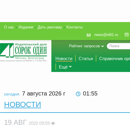
О нас
Издания
Дать рекламу
Контакты
news@id41.ru
Рейтинг запросов
Новости
Статьи
Справочник ор
Ещё
7 августа 2026
г
01:55
сегодня:
НОВОСТИ
19 АВГ
2020 09:59