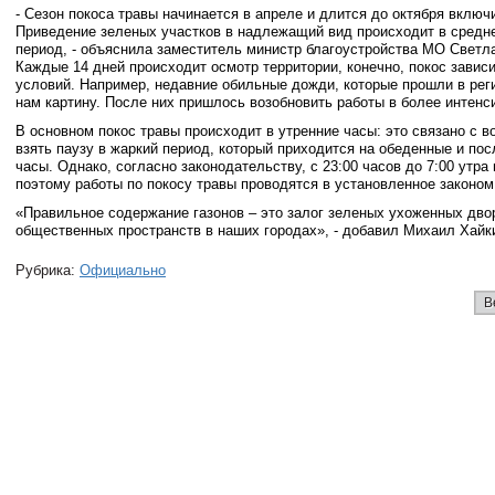
- Сезон покоса травы начинается в апреле и длится до октября включ
Приведение зеленых участков в надлежащий вид происходит в средне
период, - объяснила заместитель министр благоустройства МО Светла
Каждые 14 дней происходит осмотр территории, конечно, покос зависи
условий. Например, недавние обильные дожди, которые прошли в рег
нам картину. После них пришлось возобновить работы в более интен
В основном покос травы происходит в утренние часы: это связано с 
взять паузу в жаркий период, который приходится на обеденные и по
часы. Однако, согласно законодательству, с 23:00 часов до 7:00 утра
поэтому работы по покосу травы проводятся в установленное законом
«Правильное содержание газонов – это залог зеленых ухоженных дво
общественных пространств в наших городах», - добавил Михаил Хайк
Рубрика:
Официально
В