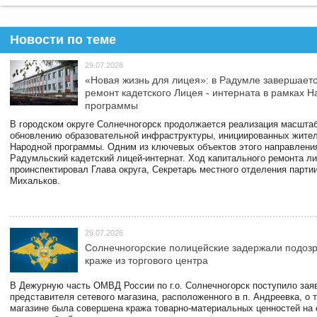
Новости по теме
29.07.2026
«Новая жизнь для лицея»: в Радумле завершает
ремонт кадетского Лицея - интерната в рамках 
программы
В городском округе Солнечногорск продолжается реализация масштаб
обновлению образовательной инфраструктуры, инициированных жите
Народной программы. Одним из ключевых объектов этого направлени
Радумльский кадетский лицей-интернат. Ход капитального ремонта л
проинспектировал Глава округа, Секретарь местного отделения парти
Михальков.
29.07.2026
Солнечногорские полицейские задержали подоз
краже из торгового центра
В Дежурную часть ОМВД России по г.о. Солнечногорск поступило зая
представителя сетевого магазина, расположенного в п. Андреевка, о т
магазине была совершена кража товарно-материальных ценностей на