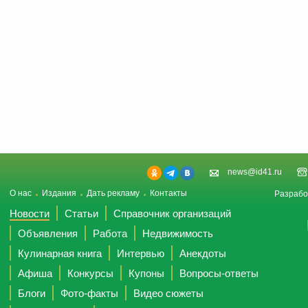
news@id41.ru
О нас
Издания
Дать рекламу
Контакты
Разрабо
Новости
Статьи
Справочник организаций
Объявления
Работа
Недвижимость
Кулинарная книга
Интервью
Анекдоты
Афиша
Конкурсы
Купоны
Вопросы-ответы
Блоги
Фото-факты
Видео сюжеты