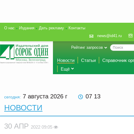
О нас
Издания
Дать рекламу
Контакты
news@id41.ru
Рейтинг запросов
Новости
Статьи
Справочник ор
Ещё
7 августа 2026
г
07 13
сегодня:
НОВОСТИ
30 АПР
2022 09:05