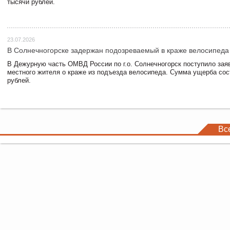
тысячи рублей.
23.07.2026
В Солнечногорске задержан подозреваемый в краже велосипеда
В Дежурную часть ОМВД России по г.о. Солнечногорск поступило зая
местного жителя о краже из подъезда велосипеда. Сумма ущерба сос
рублей.
Вс