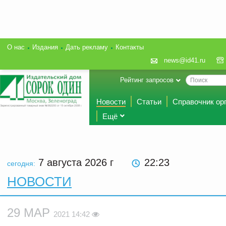
О нас
Издания
Дать рекламу
Контакты
news@id41.ru
Рейтинг запросов
Новости
Статьи
Справочник ор
Ещё
7 августа 2026
г
22:23
сегодня:
НОВОСТИ
29 МАР
2021 14:42