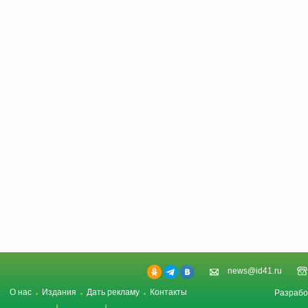
news@id41.ru
О нас
Издания
Дать рекламу
Контакты
Разрабо