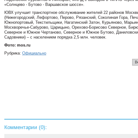
«Солнцево - Бутово - Варшавское шоссе».
ЮВХ улучшит транспортное обслуживание жителей 22 районов Москв
(Нижегородский, Лефортово, Перово, Рязанский, Соколиная Гора, Печ
Южнопортовый, Текстильщики, Нагатинский Затон, Курьяново, Марьин
Москворечье-Сабурово, Царицыно, Орехово-Борисово Северное, Бир
Северное и Южное Чертаново, Северное и Южное Бутово, Даниловски
Садовники) – с населением порядка 2,5 млн. человек.
Фото: mos.ru
Рубрика:
Официально
В
Комментарии (
0
):