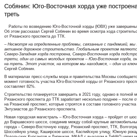
Собянин: Юго-Восточная хорда уже построена
треть
Работы по возведению Юго-Восточной хорды (ЮВХ) уже завершены 
Об этом рассказал Сергей Собянин во время осмотра хода строитель
от Рязанского проспекта до ТТК.
– Несмотря на определенные проблемы, связанные с пандемией, мы
активное дорожное строительство. Глобальным проектом являютс
Северо-Западная хорда построена, Северо-Восточная хорда подстро
трети, один из самых молодых проектов – Юго-Восточная хорда, о
на треть. Этот участок, на котором мы находимся, – один из клю
Сергей Собянин.
В материалах пресс-службы мэра и правительства Москвы сообщаетс
момент готовность участка Юго-Восточной хорды от Рязанского просп
составляет 82%.
Строительство планируется завершить в 2021 году, однако в полной м
Рязанского проспекта до ТТК заработает несколько позднее – после 
на Рязанский проспект, которые строятся в составе головного участк
Энтузиастов до Рязанского проспекта.
Новая городская магистраль – Юго-Восточная хорда – пройдет от шос
до Варшавского шоссе, соединив между собой крупные автомобильны
города – Северо-Восточную хорду, Рязанский проспект, ТТК, Волгогра
Шоссейную улицу, Каширское шоссе, Каспийскую улицу, Южную рока
Подольских Курсантов и Липецкая, МКАД с выходом в ТиНАО через м