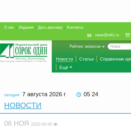
О нас
Издания
Дать рекламу
Контакты
news@id41.ru
Рейтинг запросов
Новости
Статьи
Справочник ор
Ещё
7 августа 2026
г
05 24
сегодня:
НОВОСТИ
06 НОЯ
2020 09:40