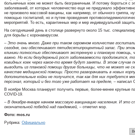
больничных коек не может быть безграничным. И потому бороться с 
заболеваний, от которых человечество еще не придумало эффективно
не произвело массовой вакцины, как например, от обычного гриппа, ну
помощью госпиталей, но и путем проведения противоэпидемиологиче
мероприятий. То есть, карантинных мер и мер индивидуальной защиты
На сегодняшний день в столице развернуто около 15 тыс. специализи
для борьбы с коронавирусом.
– Это очень много. Даже при таком огромном количестве госпитали
сегодня, они обеспечивают пятидесятипроцентный запас. При это
клиники полностью обеспечивают экстренную и плановую помощь, 
важно. Но если безудержный рост заболеваемости продолжится, то
ковидных коек через какое-то время будут заняты. В этом случае
выводить из плановой помощи другие больницы, что не может не с
качестве медицинской помощи. Просто разворачивать в новых корп
дополнительные койки не получится, так как для них требуется ме
персонал, который и без того уже работает на пределе,
– написал С
В ноябре Москва планирует получить первые, более-менее крупные па
COVID-19.
– В декабре-январе начнем массовую вакцинацию населения. И это 
окончательной победой над пандемией,
– отметил мэр.
Фото: mos.ru
Рубрика:
Официально
В