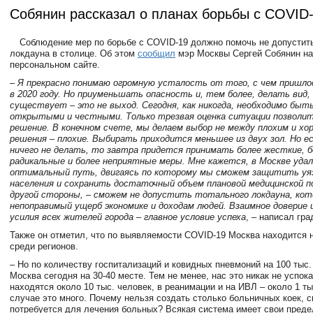
Собянин рассказал о планах борьбы с COVID
Соблюдение мер по борьбе с COVID-19 должно помочь не допустить
локдауна в столице. Об этом
сообщил
мэр Москвы Сергей Собянин на
персональном сайте.
– Я прекрасно понимаю огромную усталость от того, с чем пришл
в 2020 году. Но приуменьшать опасность и, тем более, делать вид,
существует – это не выход. Сегодня, как никогда, необходимо быт
открытыми и честными. Только трезвая оценка ситуации позволит
решение. В конечном счете, мы делаем выбор не между плохим и хо
решения – плохие. Выбирать приходится меньшее из двух зол. Но ес
ничего не делать, то завтра придется принимать более жесткие, б
радикальные и более неприятные меры. Мне кажется, в Москве уда
оптимальный путь, двигаясь по которому мы сможем защитить уя
населения и сохранить достаточный объем плановой медицинской п
другой стороны, – сможем не допустить тотального локдауна, ко
непоправимый ущерб экономике и доходам людей. Взаимное доверие
усилия всех жителей города – главное условие успеха
, – написал гр
Также он отметил, что по выявляемости COVID-19 Москва находится 
среди регионов.
– Но по количеству госпитализаций и ковидных пневмоний на 100 тыс
Москва сегодня на 30-40 месте. Тем не менее, нас это никак не успока
находятся около 10 тыс. человек, в реанимации и на ИВЛ – около 1 т
случае это много. Почему нельзя создать столько больничных коек, с
потребуется для лечения больных? Всякая система имеет свои преде