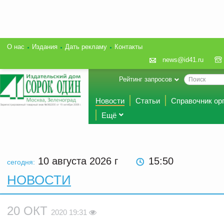
О нас
Издания
Дать рекламу
Контакты
news@id41.ru
Рейтинг запросов
Новости
Статьи
Справочник ор
Ещё
10 августа 2026
г
15:50
сегодня:
НОВОСТИ
20 ОКТ
2020 19:31