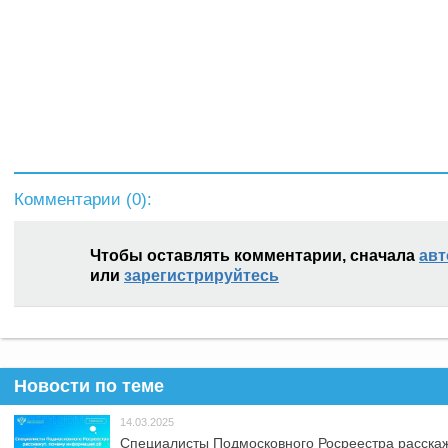
Комментарии (
0
):
Чтобы оставлять комментарии, сначала
авт
или
зарегистрируйтесь
Новости по теме
14.03.2025
Специалисты Подмосковного Росреестра расскаж