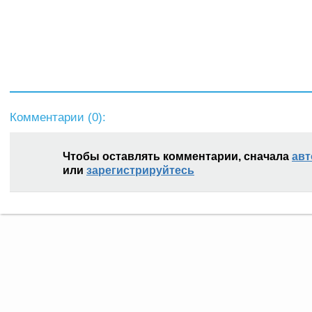
Комментарии (
0
):
Чтобы оставлять комментарии, сначала
авт
или
зарегистрируйтесь