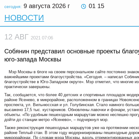
9 августа 2026
г
01 15
сегодня:
НОВОСТИ
12 АВГ
2021 07:06
Собянин представил основные проекты благо
юго-запада Москвы
Мэр Москвы в блоге на своем персональном сайте постоянно знако
важнейшими проектами благоустройства. «Сегодня. – написал Собянин
благоустройстве в Юго-Западном округе». Мэр отметил, что многие из
практически завершены.
Так, сообщается, что более 40 детских и спортивных площадок модер
районе Ясенево, в микрорайоне, расположенном в границах Новоясен
проспекта, ул. Вильнюсская и ул. Голубинская. Стало намного больше
высажено 17,5 тыс. кустарников. Обновлены лавочки и фонари, устан
объекты. «По удобным пешеходным маршрутам можно неспешно прог
дойти до станции метро «Ясенево», – подчеркнул мэр.
Также реконструкция пешеходных маршрутов уже на протяжении неско
районе Теплый стан. В этом году модернизированы пешеходные дорож
микрорайонах. По словам мэра Москвы, вдоль отремонтированных до