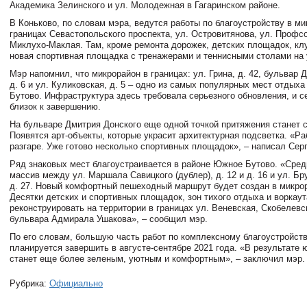
Академика Зелинского и ул. Молодежная в Гагаринском районе.
В Коньково, по словам мэра, ведутся работы по благоустройству в ми
границах Севастопольского проспекта, ул. Островитянова, ул. Профс
Миклухо-Маклая. Там, кроме ремонта дорожек, детских площадок, кл
новая спортивная площадка с тренажерами и теннисными столами на 
Мэр напомнил, что микрорайон в границах: ул. Грина, д. 42, бульвар 
д. 6 и ул. Куликовская, д. 5 – одно из самых популярных мест отдых
Бутово. Инфраструктура здесь требовала серьезного обновления, и с
близок к завершению.
На бульваре Дмитрия Донского еще одной точкой притяжения станет 
Появятся арт-объекты, которые украсит архитектурная подсветка. «Р
разгаре. Уже готово несколько спортивных площадок», – написал Сер
Ряд знаковых мест благоустраивается в районе Южное Бутово. «Сред
массив между ул. Маршала Савицкого (дублер), д. 12 и д. 16 и ул. Бру
д. 27. Новый комфортный пешеходный маршрут будет создан в микро
Десятки детских и спортивных площадок, зон тихого отдыха и воркау
реконструировать на территории в границах ул. Веневская, Скобелевс
бульвара Адмирала Ушакова», – сообщил мэр.
По его словам, большую часть работ по комплексному благоустройс
планируется завершить в августе-сентябре 2021 года. «В результате 
станет еще более зеленым, уютным и комфортным», – заключил мэр.
Рубрика:
Официально