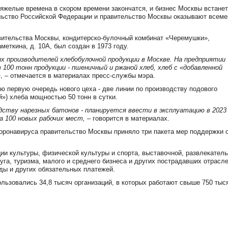
тяжелые времена в скором времени закончатся, и бизнес Москвы встанет
тельство Российской Федерации и правительство Москвы оказывают всем
вительства Москвы, кондитерско-булочный комбинат «Черемушки»,
еткина, д. 10А, был создан в 1973 году.
х производителей хлебобулочной продукции в Москве. На предприятии
100 тонн продукции - пшеничный и ржаной хлеб, хлеб с «добавленной
ю
, – отмечается в материалах пресс-службы мэра.
 первую очередь нового цеха - две линии по производству подового
») хлеба мощностью 50 тонн в сутки.
дству нарезных батонов - планируется ввести в эксплуатацию в 2023 
а 100 новых рабочих мест,
– говорится в материалах.
оронавируса правительство Москвы приняло три пакета мер поддержки
ции культуры, физической культуры и спорта, выставочной, развлекатель
уга, туризма, малого и среднего бизнеса и других пострадавших отрасл
ды и других обязательных платежей.
ьзовались 34,8 тысяч организаций, в которых работают свыше 750 тыс