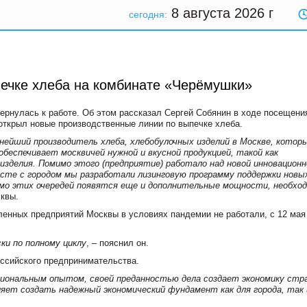
8 августа 2026
г
сегодня:
ечке хлеба на комбинате «Черёмушки»
рнулась к работе. Об этом рассказал Сергей Собянин в ходе посещени
 открыл новые производственные линии по выпечке хлеба.
нейший производитель хлеба, хлебобулочных изделий в Москве, котор
беспечивает москвичей нужной и вкусной продукцией, такой как
изделия. Помимо этого (предприятие) работало над новой инновационн
сте с городом мы разработали лизинговую программу поддержки новы
мимо этих очередей появятся еще и дополнительные мощности, необхо
квы.
енных предприятий Москвы в условиях пандемии не работали, с 12 мая
ки по полному циклу
, – пояснил он.
оссийского предпринимательства.
ссиональным опытом, своей преданностью дела создает экономику стр
оляет создать надежный экономический фундамент как для города, так 