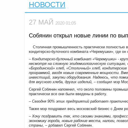
НОВОСТИ
27 МАЙ
2020 01:05
Собянин открыл новые линии по вып
Столичная промышленность практически полностью ве
кондитерско-булочного комбината «Черемушки», где он
– Кондитерско-булочный комбинат «Черемушки» - круп
несмотря на сложную эпидемиологическую ситуацию, о
«Бородинский» хлеб, «Столичный» хлеб, кондитерские 
программой, вводя новые современные мощности. Вме
инвестиций, закупки оборудования. Надеюсь, что по
для вкусного хлеба, других изделий,
– сообщил мэр Мос
Сергей Собянин напомнил, что около половины промышл
практически все они были введены в работу.
– Сегодня 90% этих предприятий работает практичес
Также мэр поздравил весь московский бизнес с Днем р
– Хочу поздравить тех, кто своими знаниями, профе
экономику города, новые рабочие места, налоги, позв
страны,
– добавил Сергей Собянин.