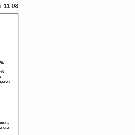
11 08
я
ый,
ой
х
димые
аны и
и для