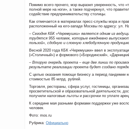
Помимо всего прочего, мэр выразил уверенность, что «
полной мере на ноги», а также подчеркнул, что прави
содействие предпринимательству столицы.
Как отмечается в материалах пресс-службы мэра и пра
расположенный на юго-западе Москвы по адресу: ул. Нам
– Сегодня КБК «Черемушки» является одним из ведущи
трудятся 955 человек, которые ежедневно выпускают 
пользой», сдобную и слоеную хлебобулочную продукци
Весной 2020 года КБК «Черемушки» ввел в эксплуатацию
(«Столичный») и формового («Бородинский», «Дарницкий
– Вторую очередь проекта – еще две линии по произво
результате реализации проекта будет создано порядк
С целью оказания помощи бизнесу а период пандемии к
стоимостью 85 млрд. рублей.
Торговля, рестораны, сфера услуг, гостиницы, организа
просветительской и образовательной деятельности, дос
получили налоговые льготы и рассрочки по уплате арен
К середине мая разными формами поддержки уже воспол
человек.
Фото: mos.ru
Рубрика:
Официально