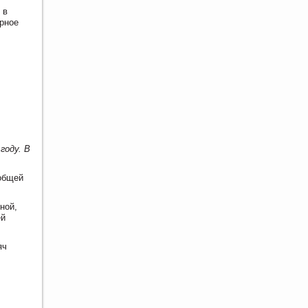
 в
ерное
году. В
 общей
ной,
ей
яч