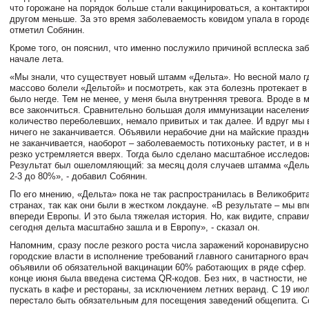
что горожане на порядок больше стали вакцинироваться, а контактиро
другом меньше. За это время заболеваемость ковидом упала в городе
отметил Собянин.
Кроме того, он пояснил, что именно послужило причиной всплеска за
начале лета.
«Мы знали, что существует новый штамм «Дельта». Но весной мало г
массово болели «Дельтой» и посмотреть, как эта болезнь протекает в
было негде. Тем не менее, у меня была внутренняя тревога. Вроде в
все закончиться. Сравнительно большая доля иммунизации населения
количество переболевших, немало привитых и так далее. И вдруг мы 
ничего не заканчивается. Объявили нерабочие дни на майские праздни
не заканчивается, наоборот – заболеваемость потихоньку растет, и в
резко устремляется вверх. Тогда было сделано масштабное исследо
Результат был ошеломляющий: за месяц доля случаев штамма «Дель
2-3 до 80%», - добавил Собянин.
По его мнению, «Дельта» пока не так распространилась в Великобрит
странах, так как они были в жестком локдауне. «В результате – мы в
впереди Европы. И это была тяжелая история. Но, как видите, справил
сегодня дельта масштабно зашла и в Европу», - сказал он.
Напомним, сразу после резкого роста числа заражений коронавирусн
городские власти в исполнение требований главного санитарного врач
объявили об обязательной вакцинации 60% работающих в ряде сфер. 
конце июня была введена система QR-кодов. Без них, в частности, н
пускать в кафе и рестораны, за исключением летних веранд. С 19 ию
перестало быть обязательным для посещения заведений общепита. С