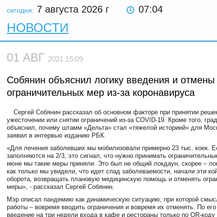
7 августа 2026
г
07:04
сегодня:
НОВОСТИ
01 АВГ
2021 15:09
Собянин объяснил логику введения и отмены
ограничительных мер из-за коронавируса
Сергей Собянин рассказал об основном факторе при принятии реше
ужесточении или снятии ограничений из-за COVID-19. Кроме того, гра
объяснил, почему штамм «Дельта» стал «тяжелой историей» для Мос
заявил в интервью изданию РБК.
«Для лечения заболевших мы мобилизовали примерно 23 тыс. коек. Е
заполняются на 2/3, это сигнал, что нужно принимать ограничительны
июне мы такие меры приняли. Это был не общий локдаун, скорее – л
как только мы увидели, что идет спад заболеваемости, начали эти ко
оборота, возвращать плановую медицинскую помощь и отменять огр
меры», - рассказал Сергей Собянин.
Мэр описал пандемию как динамическую ситуацию, при которой смыс
работы – вовремя вводить ограничения и вовремя их отменять. По его
введение на три недели входа в кафе и рестораны только по QR-коду 