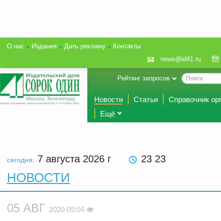
О нас
Издания
Дать рекламу
Контакты
news@id41.ru
Рейтинг запросов
Новости
Статьи
Справочник ор
Ещё
7 августа 2026
г
23 23
сегодня:
НОВОСТИ
05 АВГ
2020 09:04