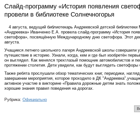
Слайд-программу «История появления свето
провели в библиотеке Солнечногорья
4 августа, ведущий библиотекарь Андреевской детской библиотеки
«Андреевка» Иванченко Е.А. провела слайд-программу «История поя
светофора», посвящённую Международному дню светофора. Этот ден
августа.
Учащиеся летнего школьного лагеря Андреевской школы совершили 
путешествие в историю. Узнали, когда, кем и где был изобретён первы
он выглядел. Как менялся трехглазый помощник автомобилистов и п
протяжении столетия. Дети увидели, как будут выглядеть светофоры
Также ребята прослушали обзор тематических книг, периодики, нагляд
завершении мероприятия, которое проходило в ДК "Андреевка",учащи
активное участие в викторине «Правила дорожные детям знать положе
хорошие знания правил поведения на дорогах.
Рубрика:
Официально
В