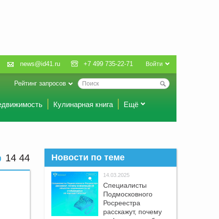
news@id41.ru
+7 499 735-22-71
Войти
Рейтинг запросов
едвижимость
Кулинарная книга
Ещё
14:44
Новости по теме
14.03.2025
Специалисты
Подмосковного
Росреестра
расскажут, почему