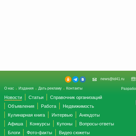
news@id41.ru
О нас
Издания
Дать рекламу
Контакты
Разрабо
Новости
Статьи
Справочник организаций
Объявления
Работа
Недвижимость
Кулинарная книга
Интервью
Анекдоты
Афиша
Конкурсы
Купоны
Вопросы-ответы
Блоги
Фото-факты
Видео сюжеты