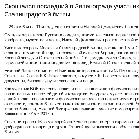
Скончался последний в Зеленограде участник
Сталинградской битвы
28 октября на 99-м году ушел из жизни Николай Дмитриевич Лаптев
Обладая характером Русского солдата, такими как самоотверженность
храбрость, мужество и честь, Николай Дмитриевич прошел всю войну с
Участник обороны Москвы и Сталинградской битвы, воевал на 1-м и 2
фронтах, в боях за Днепр, в героической битве за Берлин, награжден
Красной звезды и Отечественной войны 1 ст., медалями за Отвагу, за
Германией и памятными медалями, инвалид Великой Отечественной в
Николай Лаптев является «Почетным ветераном» школы №1150 дважд
Советского Союза К.К. Рокоссовского, в музее К.К. Рокоссовского пр
документы, бинокль, другие экспонаты и вещи.
Как участник ВОВ все свои знания и опыт он посвящал формированию
нравственных ценностей детей и молодежи. На уроках мужества на с
содействовал воспитанию и формированию чувства патриотизма и гр
активности, помогал быть честным гражданином и патриотом своей Р
тяжело больным, Николай Дмитриевич принимал участие в мероприя
Крюково» в 2015 и 2017 гг.
Совет ветеранов 16-го микрорайона Зеленограда потерял скромного, ч
добродушного товарища и друга. От всей души выражаем соболезнов
близким.