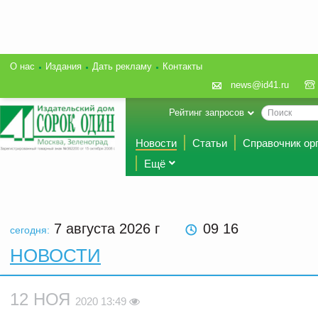
О нас
Издания
Дать рекламу
Контакты
news@id41.ru
Рейтинг запросов
Новости
Статьи
Справочник ор
Ещё
7 августа 2026
г
09 16
сегодня:
НОВОСТИ
12 НОЯ
2020 13:49