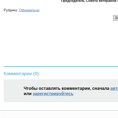
Председатель Совета ветеранов 
Рубрика:
Официально
В
Комментарии (
0
):
Чтобы оставлять комментарии, сначала
авт
или
зарегистрируйтесь