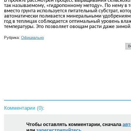
В проекте рассмотрен процесс выращивания сельскохоз
так называемому, «гидропонному методу». По нему в 
вместо грунта используется питательный субстрат, кот
автоматически поливается минеральными удобрениям
год в теплицах соблюдается оптимальный уровень вла
температуры. Это позволяет овощам расти даже зимой
Рубрика:
Официально
В
Комментарии (
0
):
Чтобы оставлять комментарии, сначала
авт
или
зарегистрируйтесь