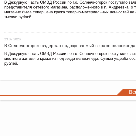
В Дежурную часть ОМВД России по г.о. Солнечногорск поступило зая
представителя сетевого магазина, расположенного в п. Андреевка, о т
магазине была совершена кража товарно-материальных ценностей на
тысячи рублей.
23.07.2026
В Солнечногорске задержан подозреваемый в краже велосипеда
В Дежурную часть ОМВД России по г.о. Солнечногорск поступило зая
местного жителя о краже из подъезда велосипеда. Сумма ущерба сос
рублей.
Вс