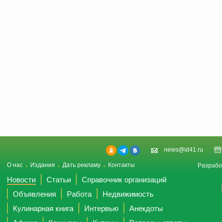
news@id41.ru
О нас
Издания
Дать рекламу
Контакты
Разрабо
Новости
Статьи
Справочник организаций
Объявления
Работа
Недвижимость
Кулинарная книга
Интервью
Анекдоты