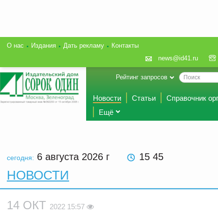
О нас
Издания
Дать рекламу
Контакты
news@id41.ru
Рейтинг запросов
Новости
Статьи
Справочник ор
Ещё
6 августа 2026
г
15 45
сегодня:
НОВОСТИ
14 ОКТ
2022 15:57