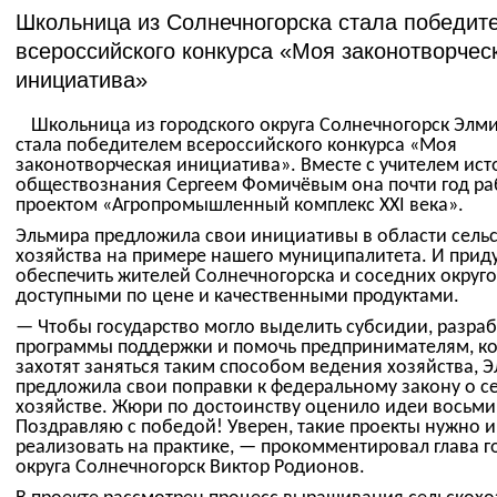
Школьница из Солнечногорска стала победит
всероссийского конкурса «Моя законотворчес
инициатива»
Школьница из городского округа Солнечногорск Элми
стала победителем всероссийского конкурса «Моя
законотворческая инициатива». Вместе с учителем ист
обществознания Сергеем Фомичёвым она почти год ра
проектом «Агропромышленный комплекс XXI века».
Эльмира предложила свои инициативы в области сель
хозяйства на примере нашего муниципалитета. И приду
обеспечить жителей Солнечногорска и соседних округ
доступными по цене и качественными продуктами.
— Чтобы государство могло выделить субсидии, разраб
программы поддержки и помочь предпринимателям, к
захотят заняться таким способом ведения хозяйства, 
предложила свои поправки к федеральному закону о с
хозяйстве. Жюри по достоинству оценило идеи восьм
Поздравляю с победой! Уверен, такие проекты нужно 
реализовать на практике, — прокомментировал глава г
округа Солнечногорск Виктор Родионов.