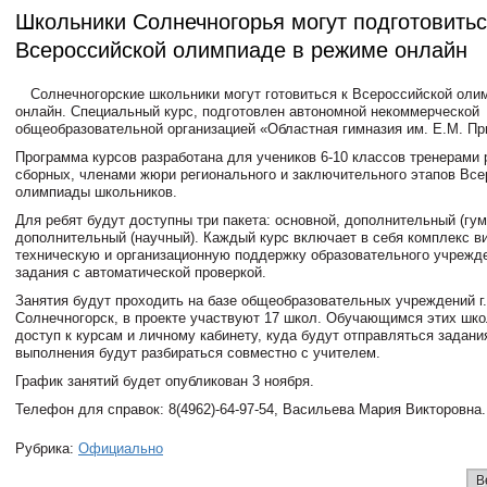
Школьники Солнечногорья могут подготовитьс
Всероссийской олимпиаде в режиме онлайн
Солнечногорские школьники могут готовиться к Всероссийской оли
онлайн. Специальный курс, подготовлен автономной некоммерческой
общеобразовательной организацией «Областная гимназия им. Е.М. Пр
Программа курсов разработана для учеников 6-10 классов тренерами
сборных, членами жюри регионального и заключительного этапов Все
олимпиады школьников.
Для ребят будут доступны три пакета: основной, дополнительный (гу
дополнительный (научный). Каждый курс включает в себя комплекс в
техническую и организационную поддержку образовательного учрежд
задания с автоматической проверкой.
Занятия будут проходить на базе общеобразовательных учреждений г.
Солнечногорск, в проекте участвуют 17 школ. Обучающимся этих шко
доступ к курсам и личному кабинету, куда будут отправляться задани
выполнения будут разбираться совместно с учителем.
График занятий будет опубликован 3 ноября.
Телефон для справок: 8(4962)-64-97-54, Васильева Мария Викторовна.
Рубрика:
Официально
В