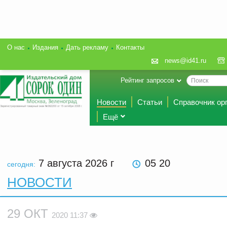
О нас
Издания
Дать рекламу
Контакты
news@id41.ru
Рейтинг запросов
Новости
Статьи
Справочник ор
Ещё
7 августа 2026
г
05:20
сегодня:
НОВОСТИ
29 ОКТ
2020 11:37