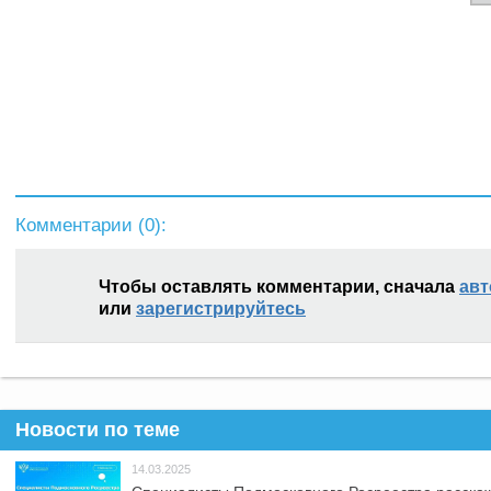
Комментарии (
0
):
Чтобы оставлять комментарии, сначала
авт
или
зарегистрируйтесь
Новости по теме
14.03.2025