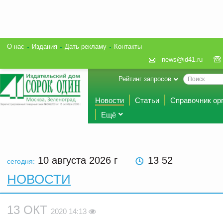
О нас
Издания
Дать рекламу
Контакты
news@id41.ru
Рейтинг запросов
Новости
Статьи
Справочник ор
Ещё
10 августа 2026
г
13 52
сегодня:
НОВОСТИ
13 ОКТ
2020 14:13