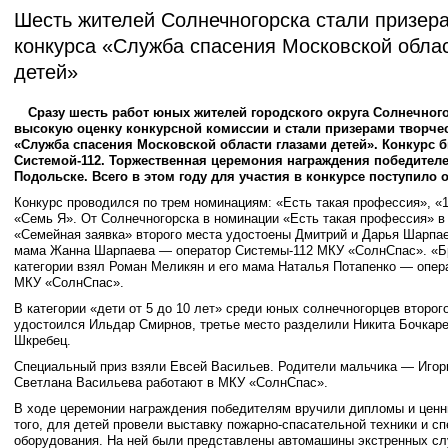
Шесть жителей Солнечногорска стали призер
конкурса «Служба спасения Московской обла
детей»
Сразу шесть работ юных жителей городского округа Солнечног
высокую оценку конкурсной комиссии и стали призерами творчес
«Служба спасения Московской области глазами детей». Конкурс 
Системой-112. Торжественная церемония награждения победителе
Подольске. Всего в этом году для участия в конкурсе поступило о
Конкурс проводился по трем номинациям: «Есть такая профессия», «1
«Семь Я». От Солнечногорска в номинации «Есть такая профессия» в 
«Семейная заявка» второго места удостоены Дмитрий и Дарья Шарпае
мама Жанна Шарпаева — оператор Системы-112 МКУ «СолнСпас». «Бр
категории взял Роман Меликян и его мама Наталья Потапенко — опер
МКУ «СолнСпас».
В категории «дети от 5 до 10 лет» среди юных солнечногорцев второг
удостоился Ильдар Смирнов, третье место разделили Никита Бочкаре
Шкребец.
Специальный приз взяли Евсей Васильев. Родители мальчика — Игор
Светлана Васильева работают в МКУ «СолнСпас».
В ходе церемонии награждения победителям вручили дипломы и ценн
того, для детей провели выставку пожарно-спасательной техники и с
оборудования. На ней были представлены автомашины экстренных сл