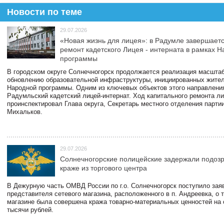
Новости по теме
29.07.2026
«Новая жизнь для лицея»: в Радумле завершает
ремонт кадетского Лицея - интерната в рамках 
программы
В городском округе Солнечногорск продолжается реализация масштаб
обновлению образовательной инфраструктуры, инициированных жите
Народной программы. Одним из ключевых объектов этого направлени
Радумльский кадетский лицей-интернат. Ход капитального ремонта л
проинспектировал Глава округа, Секретарь местного отделения парти
Михальков.
29.07.2026
Солнечногорские полицейские задержали подоз
краже из торгового центра
В Дежурную часть ОМВД России по г.о. Солнечногорск поступило зая
представителя сетевого магазина, расположенного в п. Андреевка, о т
магазине была совершена кража товарно-материальных ценностей на
тысячи рублей.