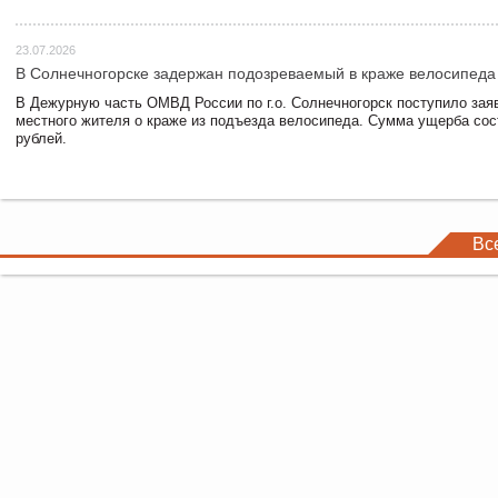
23.07.2026
В Солнечногорске задержан подозреваемый в краже велосипеда
В Дежурную часть ОМВД России по г.о. Солнечногорск поступило зая
местного жителя о краже из подъезда велосипеда. Сумма ущерба сос
рублей.
Вс