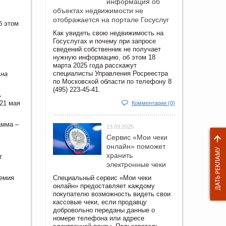
информация об
объектах недвижимости не
отображается на портале Госуслуг
б этом
Как увидеть свою недвижимость на
Госуслугах и почему при запросе
сведений собственник не получает
нужную информацию, об этом 18
марта 2025 года расскажут
специалисты Управления Росреестра
 на
по Московской области по телефону 8
(495) 223-45-41.
ь
21 мая
Комментарии (0)
амма –
13.03.2025
Сервис «Мои чеки
онлайн» поможет
хранить
т
электронные чеки
демия
Специальный сервис «Мои чеки
онлайн» предоставляет каждому
покупателю возможность видеть свои
кассовые чеки, если продавцу
добровольно переданы данные о
номере телефона или адресе