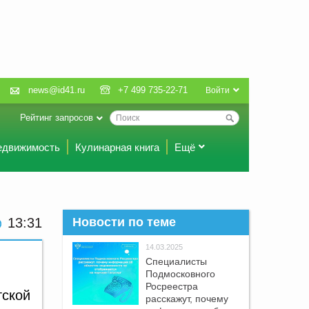
news@id41.ru
+7 499 735-22-71
Войти
Рейтинг запросов
едвижимость
Кулинарная книга
Ещё
13:31
Новости по теме
14.03.2025
Специалисты
Подмосковного
Росреестра
тской
расскажут, почему