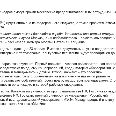
 кадров смогут пройти московские предприниматели и их сотрудники. О
6%) будет оплачено из федерального бюджета, а также правительством
та.
специалистов важны для любого города. Участники программы смогут
кономических вузов Москвы, а их работодатели – сократить затраты
ке,
– рассказала заммэра Москвы Наталья Сергунина.
бходимо подать до 23 апреля. Вместе с документами нужно предоставит
 интервью и тестирование. Конкурсные испытания будут проводиться до 
 вариантов обучения. Первый вариант – базовая образовательная прогр
еподготовку по одному из направлений, среди которых «Корпоративные
венный менеджмент» и другие. Второй вариант – это проектно-
ой переподготовку с ориентацией на практические навыки и развитие
и реализуют собственный проект под руководством преподавателя. Это
ности организации, в которой работает специалист.
частие Финансовый университет при правительстве РФ, Российская ака
езиденте РФ, Государственный университет управления, Российский
льный исследовательский университет «МЭИ», Международный институт
шая школа бизнеса «Мирбис».