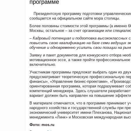
программе
Президентскую программу подготовки управленческих
сообщается на официальном сайте мэра столицы.
Более половины стоимости этой программы (а именно 6
Москвы, остальное – за счет организации или специалис
– Кадровый потенциал и подготовка высококлассных 
повысить свою квалификацию на базе семи ведущих э
обучение и одновременно усилить свои позиции на рын
Заявку и пакет документов для конкурсного отбора нео
мотивационное эссе, а также пройти профессиональное
включительно.
Участникам программы предложат выбрать один из двух
предусматривает теоретическую профессиональную пер
финансы», «Управление бизнес-проектами», «Производст
ориентированная программа, которая подразумевает соб
компетенций менеджера. Здесь слушатели разработают 
вариант должен быть направлен на повышение эффектив
В материале отмечается, что в программе принимают у
народного хозяйства и государственной службы при пр
экономический университет имени Плеханова, Национа
менеджмента «Линк» и Московская международная выс
Фото: mos.ru