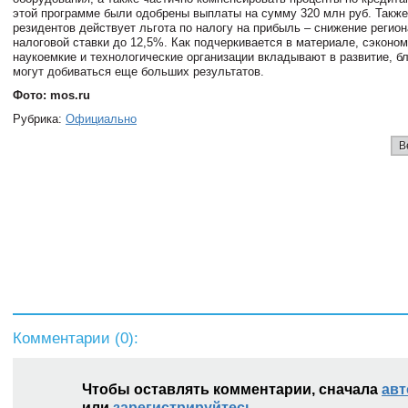
этой программе были одобрены выплаты на сумму 320 млн руб. Также
резидентов действует льгота по налогу на прибыль – снижение регио
налоговой ставки до 12,5%. Как подчеркивается в материале, сэконо
наукоемкие и технологические организации вкладывают в развитие, б
могут добиваться еще больших результатов.
Фото: mos.ru
Рубрика:
Официально
В
Комментарии (
0
):
Чтобы оставлять комментарии, сначала
авт
или
зарегистрируйтесь