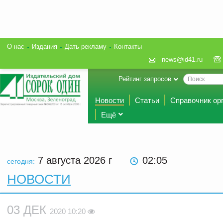
О нас
Издания
Дать рекламу
Контакты
news@id41.ru
Рейтинг запросов
Новости
Статьи
Справочник ор
Ещё
7 августа 2026
г
02:05
сегодня:
НОВОСТИ
03 ДЕК
2020 10:20