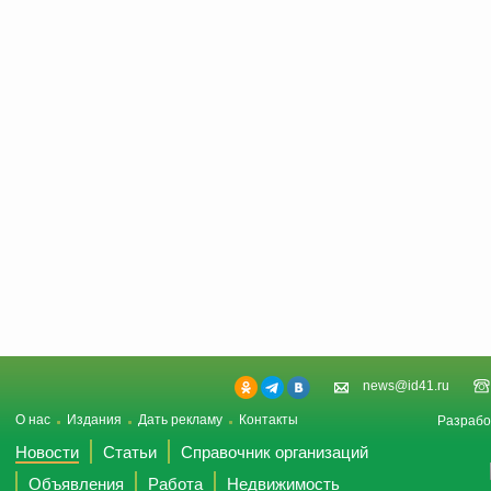
news@id41.ru
О нас
Издания
Дать рекламу
Контакты
Разрабо
Новости
Статьи
Справочник организаций
Объявления
Работа
Недвижимость