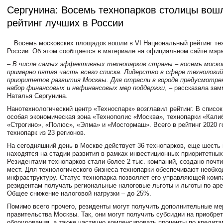
Сергунина: Восемь технопарков столицы вош
рейтинг лучших в России
Восемь московских площадок вошли в VI Национальный рейтинг те
России. Об этом сообщается в материале на официальном сайте мэра
– В числе самых эффективных технопарков страны – восемь моско
примерно пятая часть всего списка. Лидерство в сфере технологий 
приоритетов развития Москвы. Для отрасли в городе предусмотр
набор финансовых и нефинансовых мер поддержки
, – рассказала за
Наталья Сергунина.
Нанотехнологический центр «Техноспарк» возглавил рейтинг. В списо
особая экономическая зона «Технополис «Москва», технопарки «Кали
«Строгино», «Полюс», «Элма» и «Мосгормаш». Всего в рейтинг 2020 
технопарк из 23 регионов.
На сегодняшний день в Москве действует 36 технопарков, еще шесть
находятся на стадии развития в рамках инвестиционных приоритетных
Резидентами технопарков стали более 2 тыс. компаний, создано почти
мест. Для технологического бизнеса технопарки обеспечивают необх
инфраструктуру. Статус технопарка позволяет его управляющей комп
резидентам получать региональные налоговые льготы и льготы по ар
Общее снижение налоговой нагрузки – до 25%.
Помимо всего прочего, резиденты могут получить дополнительные ме
правительства Москвы. Так, они могут получить субсидии на приобрет
оборудования, а также частично компенсировать проценты по кредитам