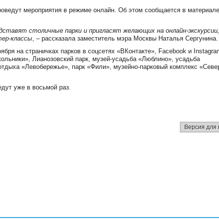
роведут мероприятия в режиме онлайн. Об этом сообщается в материале
едставят столичные парки и пригласят желающих на онлайн-экскурсии
тер-классы
, – рассказала заместитель мэра Москвы Наталья Сергунина.
ября на страничках парков в соцсетях «ВКонтакте», Facebook и Instagra
кольники», Лианозовский парк, музей-усадьба «Люблино», усадьба
 отдыха «Левобережье», парк «Фили», музейно-парковый комплекс «Севе
дут уже в восьмой раз.
Версия для 