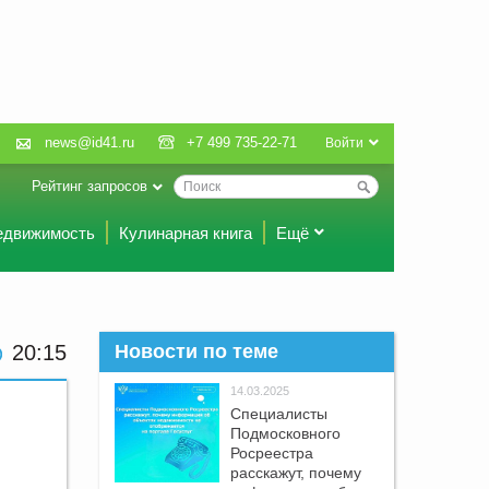
news@id41.ru
+7 499 735-22-71
Войти
Рейтинг запросов
едвижимость
Кулинарная книга
Ещё
20 15
Новости по теме
14.03.2025
Специалисты
Подмосковного
Росреестра
расскажут, почему